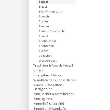
Segeln
Sieger
Ski / Wintersport
Squash
Surfen
Tanzen
Tauben /Kleinzucht
Tennis
Tischfussball
Tischtennis
Turnen
Volleyball
Wassersport
Trophäen & Awards Kristall
Uhren
Übergabeschlüssel
Wandtafeln Urkunden Bilder
Wimpel - Rossetten -
Tischglocken
Zinn Becher & Metalbecher
Zinn Figuren
Zinnrelief & Alurelief
Zinnteller & Wandtafel