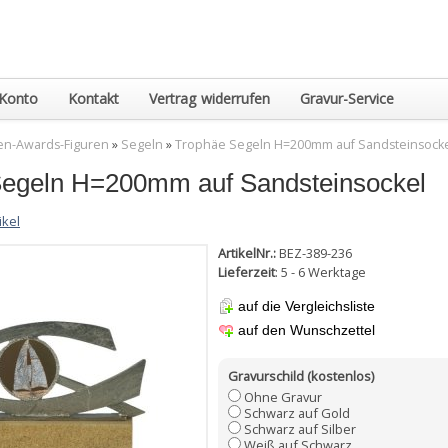
Konto
Kontakt
Vertrag widerrufen
Gravur-Service
en-Awards-Figuren
»
Segeln
»
Trophäe Segeln H=200mm auf Sandsteinsock
Segeln H=200mm auf Sandsteinsockel
ikel
ArtikelNr.:
BEZ-389-236
Lieferzeit
: 5 - 6 Werktage
auf die Vergleichsliste
auf den Wunschzettel
Gravurschild (kostenlos)
Ohne Gravur
Schwarz auf Gold
Schwarz auf Silber
Weiß auf Schwarz