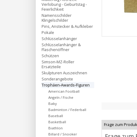
Verlobung - Geburtstag -
Feierlichkeit
Namensschilder
Klingelschilder
Pins, Anstecker & Aufkleber
Pokale
Schlüsselanhänger
Schlüsselanhänger &
Flaschenöffner
Schützen
Simson-MZ-Roller
Ersatzteile
Skulpturen Auszeichnen
Sonderangebote
Trophäen-Awards-Figuren
American Football
Angeln / Fische
Baby
Badminton / Federball
Baseball
Basketball
Frage zum Produk
Biathlon
Billard / Snooker
Frage zum 