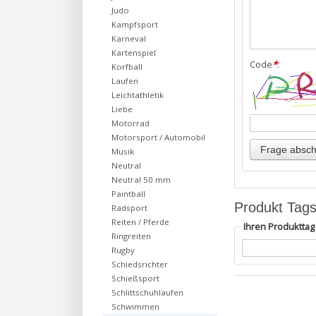
Judo
Kampfsport
Karneval
Kartenspiel
Code
*
:
Korfball
Laufen
Leichtathletik
Liebe
Motorrad
Motorsport / Automobil
Musik
Neutral
Neutral 50 mm
Paintball
Produkt Tag
Radsport
Reiten / Pferde
Ihren Produktta
Ringreiten
Rugby
Schiedsrichter
Schießsport
Schlittschuhlaufen
Schwimmen