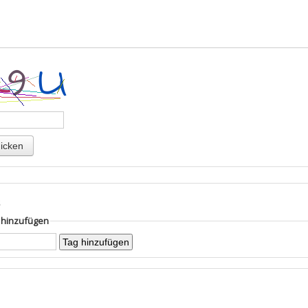
s
g hinzufügen