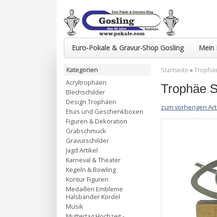
Euro-Pokale & Gravur-Shop Gosling
Mein 
Kategorien
Startseite
»
Trophä
Acryltrophäen
Trophäe 
Blechschilder
Design Trophäen
zum vorherigen Art
Etuis und Geschenkboxen
Figuren & Dekoration
Grabschmuck
Gravurschilder
Jagd Artikel
Karneval & Theater
Kegeln & Bowling
Kontur Figuren
Medaillen Embleme
Halsbänder Kordel
Musik
Muttertag Hochzeit -