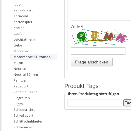
Judo
Kampfsport
Karneval
Kartenspiel
Code
*
:
Korfball
Laufen
Leichtathletik
Liebe
Motorrad
Motorsport / Automobil
Musik
Neutral
Neutral 50 mm
Paintball
Produkt Tags
Radsport
Reiten / Pferde
Ihren Produkttag hinzufügen
Ringreiten
Rugby
Schiedsrichter
Schießsport
Schlittschuhlaufen
Schwimmen