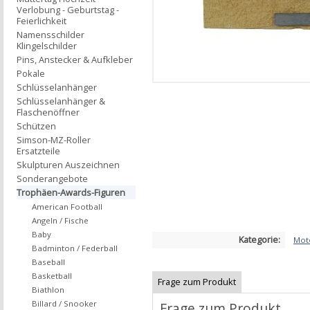
Verlobung - Geburtstag -
Feierlichkeit
Namensschilder
Klingelschilder
Pins, Anstecker & Aufkleber
Pokale
Schlüsselanhänger
Schlüsselanhänger &
Flaschenöffner
Schützen
Simson-MZ-Roller
Ersatzteile
Skulpturen Auszeichnen
Sonderangebote
Trophäen-Awards-Figuren
American Football
Angeln / Fische
Baby
Kategorie:
Mot
Badminton / Federball
Baseball
Basketball
Frage zum Produkt
Biathlon
Billard / Snooker
Frage zum Produkt