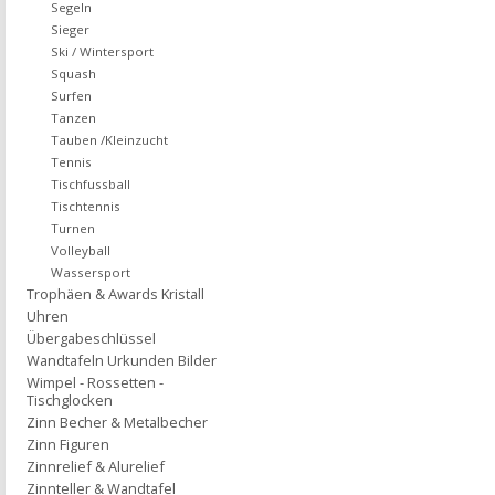
Segeln
Sieger
Ski / Wintersport
Squash
Surfen
Tanzen
Tauben /Kleinzucht
Tennis
Tischfussball
Tischtennis
Turnen
Volleyball
Wassersport
Trophäen & Awards Kristall
Uhren
Übergabeschlüssel
Wandtafeln Urkunden Bilder
Wimpel - Rossetten -
Tischglocken
Zinn Becher & Metalbecher
Zinn Figuren
Zinnrelief & Alurelief
Zinnteller & Wandtafel