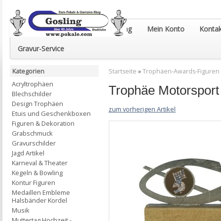
Euro-Pokale & Gravur-Shop Gosling
Mein Konto
Kontak
Gravur-Service
Kategorien
Startseite
»
Trophäen-Awards-Figuren
Acryltrophäen
Trophäe Motorspor
Blechschilder
Design Trophäen
zum vorherigen Artikel
Etuis und Geschenkboxen
Figuren & Dekoration
Grabschmuck
Gravurschilder
Jagd Artikel
Karneval & Theater
Kegeln & Bowling
Kontur Figuren
Medaillen Embleme
Halsbänder Kordel
Musik
Muttertag Hochzeit -