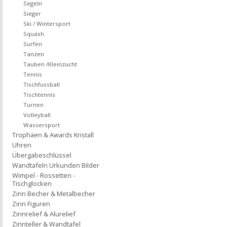
Segeln
Sieger
Ski / Wintersport
Squash
Surfen
Tanzen
Tauben /Kleinzucht
Tennis
Tischfussball
Tischtennis
Turnen
Volleyball
Wassersport
Trophäen & Awards Kristall
Uhren
Übergabeschlüssel
Wandtafeln Urkunden Bilder
Wimpel - Rossetten -
Tischglocken
Zinn Becher & Metalbecher
Zinn Figuren
Zinnrelief & Alurelief
Zinnteller & Wandtafel