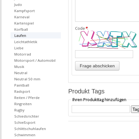
Judo
Kampfsport
Karneval
Kartenspiel
Code
*
:
Korfball
Laufen
Leichtathletik
Liebe
Motorrad
Motorsport / Automobil
Musik
Neutral
Neutral 50 mm
Paintball
Produkt Tags
Radsport
Reiten / Pferde
Ihren Produkttag hinzufügen
Ringreiten
Rugby
Schiedsrichter
Schießsport
Schlittschuhlaufen
Schwimmen