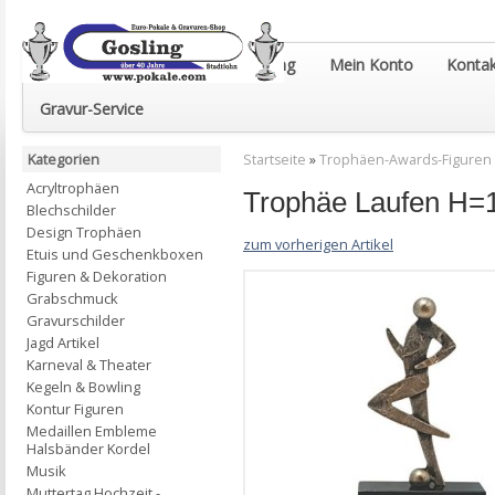
Euro-Pokale & Gravur-Shop Gosling
Mein Konto
Kontak
Gravur-Service
Kategorien
Startseite
»
Trophäen-Awards-Figuren
Acryltrophäen
Trophäe Laufen H
Blechschilder
Design Trophäen
zum vorherigen Artikel
Etuis und Geschenkboxen
Figuren & Dekoration
Grabschmuck
Gravurschilder
Jagd Artikel
Karneval & Theater
Kegeln & Bowling
Kontur Figuren
Medaillen Embleme
Halsbänder Kordel
Musik
Muttertag Hochzeit -