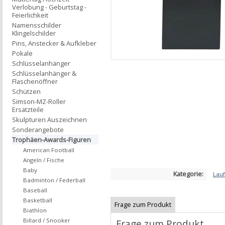
Verlobung - Geburtstag -
Feierlichkeit
Namensschilder
Klingelschilder
Pins, Anstecker & Aufkleber
Pokale
Schlüsselanhänger
Schlüsselanhänger &
Flaschenöffner
Schützen
Simson-MZ-Roller
Ersatzteile
Skulpturen Auszeichnen
Sonderangebote
Trophäen-Awards-Figuren
American Football
Angeln / Fische
Baby
Kategorie:
Lau
Badminton / Federball
Baseball
Basketball
Frage zum Produkt
Biathlon
Billard / Snooker
Frage zum Produkt