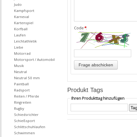
Judo
Kampfsport
Karneval
Kartenspiel
Code
*
:
Korfball
Laufen
Leichtathletik
Liebe
Motorrad
Motorsport / Automobil
Musik
Neutral
Neutral 50 mm
Paintball
Produkt Tags
Radsport
Reiten / Pferde
Ihren Produkttag hinzufügen
Ringreiten
Rugby
Schiedsrichter
Schießsport
Schlittschuhlaufen
Schwimmen