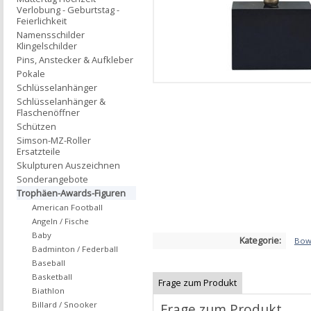
Verlobung - Geburtstag -
Feierlichkeit
Namensschilder
Klingelschilder
Pins, Anstecker & Aufkleber
Pokale
Schlüsselanhänger
Schlüsselanhänger &
Flaschenöffner
Schützen
Simson-MZ-Roller
Ersatzteile
Skulpturen Auszeichnen
Sonderangebote
Trophäen-Awards-Figuren
American Football
Angeln / Fische
Baby
Kategorie:
Bowl
Badminton / Federball
Baseball
Basketball
Frage zum Produkt
Biathlon
Billard / Snooker
Frage zum Produkt