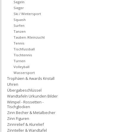
Segeln
Sieger
Ski / Wintersport
Squash
Surfen
Tanzen
Tauben /Kleinzucht
Tennis
Tischfussball
Tischtennis
Turnen
Volleyball
Wassersport
Trophäen & Awards Kristall
Uhren
Übergabeschlüssel
Wandtafeln Urkunden Bilder
Wimpel - Rossetten -
Tischglocken
Zinn Becher & Metalbecher
Zinn Figuren
Zinnrelief & Alurelief
Zinnteller & Wandtafel