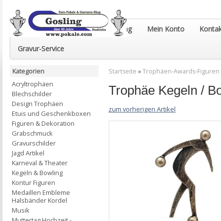
Euro-Pokale & Gravur-Shop Gosling
Mein Konto
Kontak
Gravur-Service
Kategorien
Startseite
»
Trophäen-Awards-Figuren
Acryltrophäen
Trophäe Kegeln / 
Blechschilder
Design Trophäen
zum vorherigen Artikel
Etuis und Geschenkboxen
Figuren & Dekoration
Grabschmuck
Gravurschilder
Jagd Artikel
Karneval & Theater
Kegeln & Bowling
Kontur Figuren
Medaillen Embleme
Halsbänder Kordel
Musik
Muttertag Hochzeit -