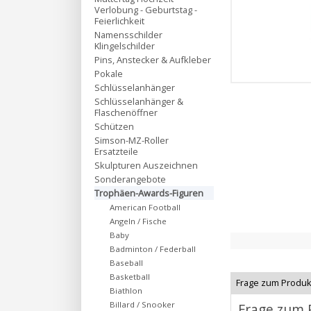
Verlobung - Geburtstag -
Feierlichkeit
Namensschilder
Klingelschilder
Pins, Anstecker & Aufkleber
Pokale
Schlüsselanhänger
Schlüsselanhänger &
Flaschenöffner
Schützen
Simson-MZ-Roller
Ersatzteile
Skulpturen Auszeichnen
Sonderangebote
Trophäen-Awards-Figuren
American Football
Angeln / Fische
Baby
Badminton / Federball
Baseball
Basketball
Frage zum Produk
Biathlon
Billard / Snooker
Frage zum 