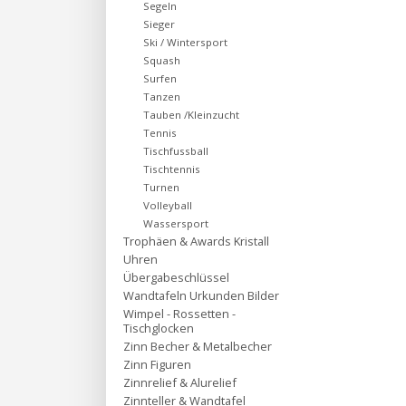
Segeln
Sieger
Ski / Wintersport
Squash
Surfen
Tanzen
Tauben /Kleinzucht
Tennis
Tischfussball
Tischtennis
Turnen
Volleyball
Wassersport
Trophäen & Awards Kristall
Uhren
Übergabeschlüssel
Wandtafeln Urkunden Bilder
Wimpel - Rossetten -
Tischglocken
Zinn Becher & Metalbecher
Zinn Figuren
Zinnrelief & Alurelief
Zinnteller & Wandtafel