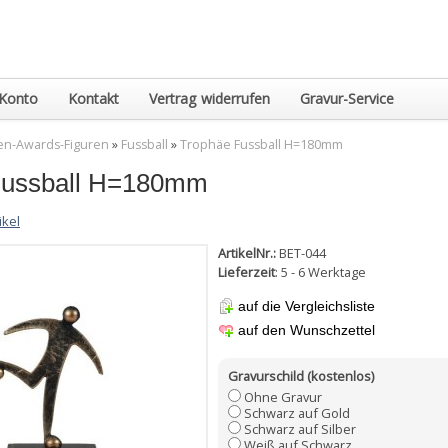
Konto
Kontakt
Vertrag widerrufen
Gravur-Service
en-Awards-Figuren
»
Fussball
»
Trophäe Fussball H=180mm
Fussball H=180mm
ikel
ArtikelNr.:
BET-044
Lieferzeit
: 5 - 6 Werktage
auf die Vergleichsliste
auf den Wunschzettel
Gravurschild (kostenlos)
Ohne Gravur
Schwarz auf Gold
Schwarz auf Silber
Weiß auf Schwarz