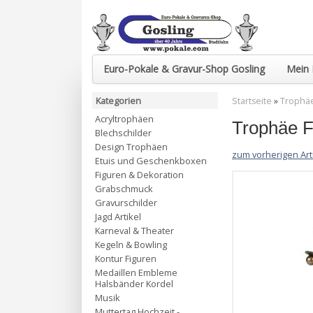
Euro-Pokale & Gravur-Shop Gosling
Mein 
Kategorien
Startseite
»
Trophä
Acryltrophäen
Trophäe 
Blechschilder
Design Trophäen
zum vorherigen Art
Etuis und Geschenkboxen
Figuren & Dekoration
Grabschmuck
Gravurschilder
Jagd Artikel
Karneval & Theater
Kegeln & Bowling
Kontur Figuren
Medaillen Embleme
Halsbänder Kordel
Musik
Muttertag Hochzeit -