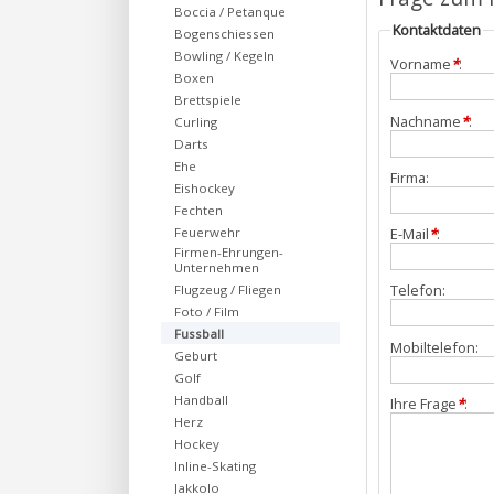
Boccia / Petanque
Kontaktdaten
Bogenschiessen
Bowling / Kegeln
Vorname
*
:
Boxen
Brettspiele
Nachname
*
:
Curling
Darts
Ehe
Firma:
Eishockey
Fechten
Feuerwehr
E-Mail
*
:
Firmen-Ehrungen-
Unternehmen
Telefon:
Flugzeug / Fliegen
Foto / Film
Fussball
Mobiltelefon:
Geburt
Golf
Handball
Ihre Frage
*
:
Herz
Hockey
Inline-Skating
Jakkolo