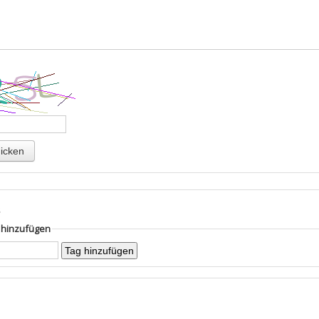
s
g hinzufügen