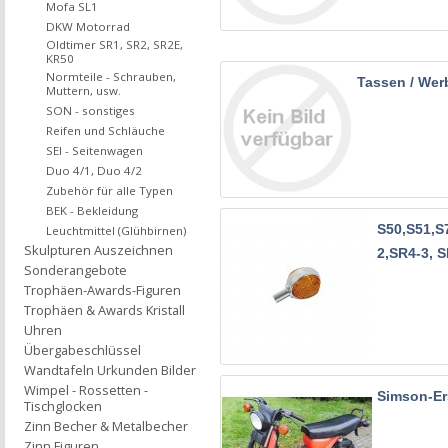
Mofa SL1
DKW Motorrad
Oldtimer SR1, SR2, SR2E,
KR50
Normteile - Schrauben,
Tassen / Werb
Muttern, usw.
SON - sonstiges
Reifen und Schläuche
SEI - Seitenwagen
Duo 4/1, Duo 4/2
Zubehör für alle Typen
BEK - Bekleidung
S50,S51,S
Leuchtmittel (Glühbirnen)
Skulpturen Auszeichnen
2,SR4-3, 
Sonderangebote
Trophäen-Awards-Figuren
Trophäen & Awards Kristall
Uhren
Übergabeschlüssel
Wandtafeln Urkunden Bilder
Wimpel - Rossetten -
Simson-Ers
Tischglocken
Zinn Becher & Metalbecher
Zinn Figuren