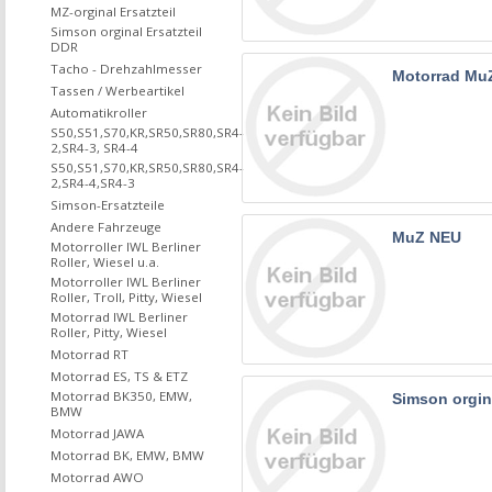
MZ-orginal Ersatzteil
Simson orginal Ersatzteil
DDR
Tacho - Drehzahlmesser
Motorrad Mu
Tassen / Werbeartikel
Automatikroller
S50,S51,S70,KR,SR50,SR80,SR4-
2,SR4-3, SR4-4
S50,S51,S70,KR,SR50,SR80,SR4-
2,SR4-4,SR4-3
Simson-Ersatzteile
Andere Fahrzeuge
MuZ NEU
Motorroller IWL Berliner
Roller, Wiesel u.a.
Motorroller IWL Berliner
Roller, Troll, Pitty, Wiesel
Motorrad IWL Berliner
Roller, Pitty, Wiesel
Motorrad RT
Motorrad ES, TS & ETZ
Motorrad BK350, EMW,
Simson orgin
BMW
Motorrad JAWA
Motorrad BK, EMW, BMW
Motorrad AWO