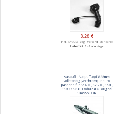
8,28 €
inkl. 19% USt., zzgl.
Versand
(Standard)
Lieferzeit
: 3 - 4 Werktage
Auspuff - Auspufftopf Ø28mm
vollständig (verchromt) Enduro
passend für S51/1E, S70/1E, S53E,
S53OR, S83E, Enduro (EU- original
Simson DDR