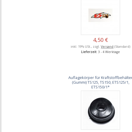
4,50 €
inkl. 19% USt., zzgl.
Versand
(Standard)
Lieferzeit
: 3 - 4 Werktage
Auflagekörper für Kraftstoffbehälte
(Gummi) TS125, TS150, ETS125/1,
ETS150/1*