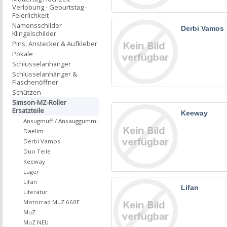
Verlobung - Geburtstag -
Feierlichkeit
Namensschilder
Derbi Vamos
Klingelschilder
Pins, Anstecker & Aufkleber
Pokale
Schlüsselanhänger
Schlüsselanhänger &
Flaschenöffner
Schützen
Simson-MZ-Roller
Ersatzteile
Keeway
Ansugmuff / Ansauggummi
Daelim
Derbi Vamos
Duo Teile
Keeway
Lager
Lifan
Lifan
Literatur
Motorrad MuZ 660E
MuZ
MuZ NEU