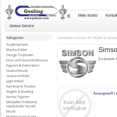
Euro-Pokale & Gravur-Shop Gosling
Mein Konto
Kontak
Gravur-Service
Kategorien
Startseite
»
Simson-MZ-Roller Ersatztei
Acryltrophäen
Simso
Blechschilder
Design Trophäen
Ersatzteile
Etuis und Geschenkboxen
Figuren & Dekoration
Grabschmuck
Gravurschilder
Jagd Artikel
Karneval & Theater
Kegeln & Bowling
Ansugmuff /
Kontur Figuren
Medaillen Embleme
Halsbänder Kordel
Musik
Muttertag Hochzeit -