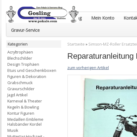
Euro-Pokale & Gravur-Shop Gosling
Mein Konto
Kontak
Gravur-Service
Kategorien
Startseite
»
Simson-MZ-Roller Ersatztei
Acryltrophäen
Reparaturanleitung
Blechschilder
Design Trophäen
zum vorherigen Artikel
Etuis und Geschenkboxen
Figuren & Dekoration
Grabschmuck
Gravurschilder
Jagd Artikel
Karneval & Theater
Kegeln & Bowling
Kontur Figuren
Medaillen Embleme
Halsbänder Kordel
Musik
Muttertag Hochzeit -