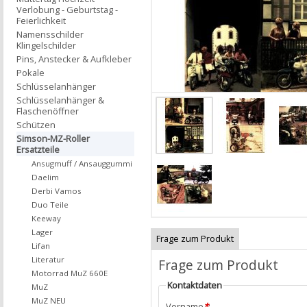
Verlobung - Geburtstag -
Feierlichkeit
Namensschilder
Klingelschilder
Pins, Anstecker & Aufkleber
Pokale
Schlüsselanhänger
Schlüsselanhänger &
Flaschenöffner
Schützen
Simson-MZ-Roller
Ersatzteile
Ansugmuff / Ansauggummi
Daelim
Derbi Vamos
Duo Teile
Keeway
Lager
Frage zum Produkt
Lifan
Literatur
Frage zum Produkt
Motorrad MuZ 660E
Kontaktdaten
MuZ
MuZ NEU
Vorname
*
: