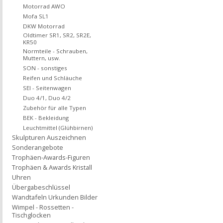
Motorrad AWO
Mofa SL1
DKW Motorrad
Oldtimer SR1, SR2, SR2E,
KR50
Normteile - Schrauben,
Muttern, usw.
SON - sonstiges
Reifen und Schläuche
SEI - Seitenwagen
Duo 4/1, Duo 4/2
Zubehör für alle Typen
BEK - Bekleidung
Leuchtmittel (Glühbirnen)
Skulpturen Auszeichnen
Sonderangebote
Trophäen-Awards-Figuren
Trophäen & Awards Kristall
Uhren
Übergabeschlüssel
Wandtafeln Urkunden Bilder
Wimpel - Rossetten -
Tischglocken