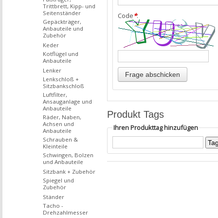
Trittbrett, Kipp- und
Seitenständer
Code
*
:
Gepäckträger,
Anbauteile und
Zubehör
Keder
Kotflügel und
Anbauteile
Lenker
Lenkschloß +
Sitzbankschloß
Luftfilter,
Ansauganlage und
Anbauteile
Produkt Tags
Räder, Naben,
Achsen und
Ihren Produkttag hinzufügen
Anbauteile
Schrauben &
Kleinteile
Schwingen, Bolzen
und Anbauteile
Sitzbank + Zubehör
Spiegel und
Zubehör
Ständer
Tacho -
Drehzahlmesser