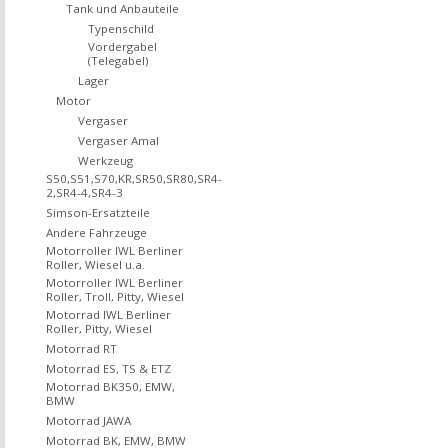
Tank und Anbauteile
Typenschild
Vordergabel
(Telegabel)
Lager
Motor
Vergaser
Vergaser Amal
Werkzeug
S50,S51,S70,KR,SR50,SR80,SR4-
2,SR4-4,SR4-3
Simson-Ersatzteile
Andere Fahrzeuge
Motorroller IWL Berliner
Roller, Wiesel u.a.
Motorroller IWL Berliner
Roller, Troll, Pitty, Wiesel
Motorrad IWL Berliner
Roller, Pitty, Wiesel
Motorrad RT
Motorrad ES, TS & ETZ
Motorrad BK350, EMW,
BMW
Motorrad JAWA
Motorrad BK, EMW, BMW