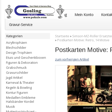
Euro-Pokale & Gravur-Shop Gosling
Mein Konto
Kontak
Gravur-Service
Kategorien
Startseite
»
Simson-MZ-Roller Ersatztei
»
Postkarten Motive: Retro, 14 Motive
Acryltrophäen
Blechschilder
Postkarten Motive: 
Design Trophäen
Etuis und Geschenkboxen
zum vorherigen Artikel
Figuren & Dekoration
Grabschmuck
Gravurschilder
Jagd Artikel
Karneval & Theater
Kegeln & Bowling
Kontur Figuren
Medaillen Embleme
Halsbänder Kordel
Musik
Muttertag Hochzeit -