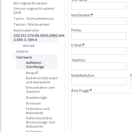
MZ-orginal Ersatzteil
Simson orginal Ersatzteil
DDR
Nachname
*
:
Tacho - Drehzahlmesser
Tassen / Werbeartikel
Firma:
Automatikroller
S50,S51,S70,KR,SR50,SR80,SR4-
2,SR4-3, SR4-4
E-Mail
*
:
Antrieb
Elektrik
Fahrwerk
Telefon:
Aufkleber -
Schriftzüge
Auspuff
Mobiltelefon:
F
Beifahrerfußrasten
und Anbauteile
Benzinhähne und
Ihre Frage
*
:
Zubehör
Bowdenzüge
Bremsen
Federbein und
Anbauteile
Fußbremshebel,
Bremsstange und
Anbauteile
Fußträger,