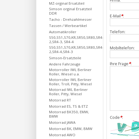
MZ-orginal Ersatzteil
Simson orginal Ersatzteil
DDR
E-Mail
*
:
Tacho - Drehzahlmesser
Tassen / Werbeartikel
Telefon:
Automatikroller
S50,S51,S70,KR,SR50,SR80,SR4-
2,SR4-3, SR4-4
Mobiltelefon:
S50,S51,S70,KR,SR50,SR80,SR4-
2,SR4-4,SR4-3
Simson-Ersatzteile
Ihre Frage
*
:
Andere Fahrzeuge
Motorroller IWL Berliner
Roller, Wiesel u.a.
Motorroller IWL Berliner
Roller, Troll, Pitty, Wiesel
Motorrad IWL Berliner
Roller, Pitty, Wiesel
Motorrad RT
Motorrad ES, TS & ETZ
Motorrad BK350, EMW,
BMW
Code
*
:
Motorrad JAWA
Motorrad BK, EMW, BMW
Motorrad AWO