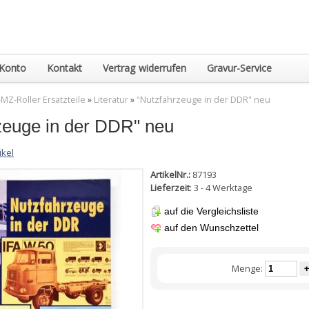
Konto
Kontakt
Vertrag widerrufen
Gravur-Service
MZ-Roller Ersatzteile
»
Literatur
»
"Nutzfahrzeuge in der DDR" neu
zeuge in der DDR" neu
ikel
ArtikelNr.:
87193
Lieferzeit
: 3 - 4 Werktage
auf die Vergleichsliste
auf den Wunschzettel
Menge:
+