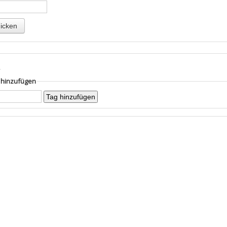
s
g hinzufügen