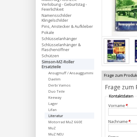
Verlobung - Geburtstag -
Feierlichkeit
Namensschilder
Klingelschilder
Pins, Anstecker & Aufkleber
Pokale
Schlüsselanhänger
Schlüsselanhänger &
Flaschenöffner
Schützen
Simson-MZ-Roller
Ersatzteile
Ansugmuff / Ansauggummi
Frage zum Produk
Daelim
Frage zum 
Derbi Vamos
Duo Teile
Kontaktdaten
Keeway
Lager
Vorname
*
:
Lifan
Literatur
Nachname
*
:
Motorrad MuZ 660E
MuZ
MuZ NEU
Firma: