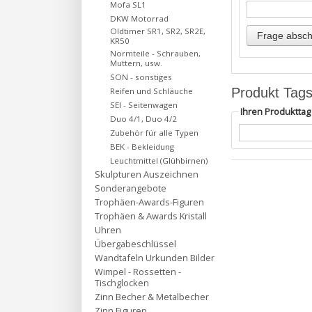
Mofa SL1
DKW Motorrad
Oldtimer SR1, SR2, SR2E,
KR50
Normteile - Schrauben,
Muttern, usw.
SON - sonstiges
Produkt Tag
Reifen und Schläuche
SEI - Seitenwagen
Ihren Produktta
Duo 4/1, Duo 4/2
Zubehör für alle Typen
BEK - Bekleidung
Leuchtmittel (Glühbirnen)
Skulpturen Auszeichnen
Sonderangebote
Trophäen-Awards-Figuren
Trophäen & Awards Kristall
Uhren
Übergabeschlüssel
Wandtafeln Urkunden Bilder
Wimpel - Rossetten -
Tischglocken
Zinn Becher & Metalbecher
Zinn Figuren