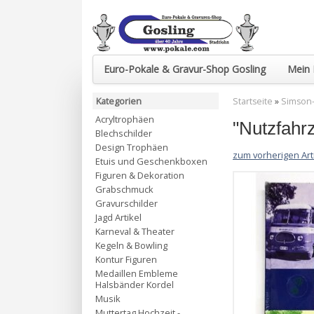
Euro-Pokale & Gravur-Shop Gosling
Mein 
Kategorien
Startseite
»
Simson-
Acryltrophäen
"Nutzfahr
Blechschilder
Design Trophäen
zum vorherigen Art
Etuis und Geschenkboxen
Figuren & Dekoration
Grabschmuck
Gravurschilder
Jagd Artikel
Karneval & Theater
Kegeln & Bowling
Kontur Figuren
Medaillen Embleme
Halsbänder Kordel
Musik
Muttertag Hochzeit -