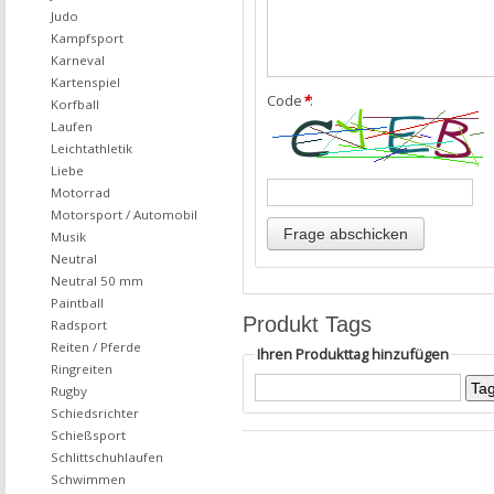
Judo
Kampfsport
Karneval
Kartenspiel
Code
*
:
Korfball
Laufen
Leichtathletik
Liebe
Motorrad
Motorsport / Automobil
Musik
Neutral
Neutral 50 mm
Paintball
Produkt Tags
Radsport
Reiten / Pferde
Ihren Produkttag hinzufügen
Ringreiten
Rugby
Schiedsrichter
Schießsport
Schlittschuhlaufen
Schwimmen