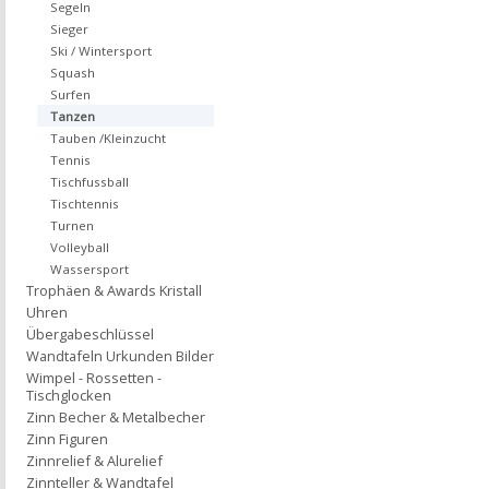
Segeln
Sieger
Ski / Wintersport
Squash
Surfen
Tanzen
Tauben /Kleinzucht
Tennis
Tischfussball
Tischtennis
Turnen
Volleyball
Wassersport
Trophäen & Awards Kristall
Uhren
Übergabeschlüssel
Wandtafeln Urkunden Bilder
Wimpel - Rossetten -
Tischglocken
Zinn Becher & Metalbecher
Zinn Figuren
Zinnrelief & Alurelief
Zinnteller & Wandtafel