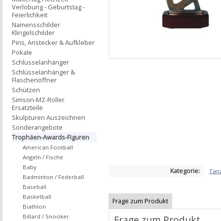
Verlobung - Geburtstag -
Feierlichkeit
Namensschilder
Klingelschilder
Pins, Anstecker & Aufkleber
Pokale
Schlüsselanhänger
Schlüsselanhänger &
Flaschenöffner
Schützen
Simson-MZ-Roller
Ersatzteile
Skulpturen Auszeichnen
Sonderangebote
Trophäen-Awards-Figuren
American Football
Angeln / Fische
Baby
Kategorie:
Tan
Badminton / Federball
Baseball
Basketball
Frage zum Produkt
Biathlon
Billard / Snooker
Frage zum Produkt