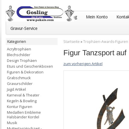
Euro-Pokale & Gravur-Shop Gosling
Mein Konto
Kontak
Gravur-Service
Kategorien
Startseite
»
Trophäen-Awards-Figuren
Acryltrophäen
Figur Tanzsport au
Blechschilder
Design Trophäen
zum vorherigen Artikel
Etuis und Geschenkboxen
Figuren & Dekoration
Grabschmuck
Gravurschilder
Jagd Artikel
Karneval & Theater
Kegeln & Bowling
Kontur Figuren
Medaillen Embleme
Halsbänder Kordel
Musik
Muttertag Hochzeit -