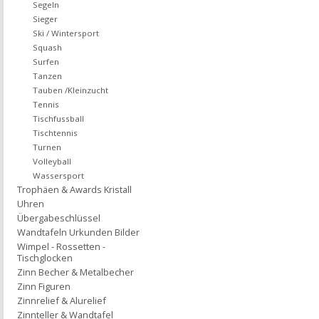
Segeln
Sieger
Ski / Wintersport
Squash
Surfen
Tanzen
Tauben /Kleinzucht
Tennis
Tischfussball
Tischtennis
Turnen
Volleyball
Wassersport
Trophäen & Awards Kristall
Uhren
Übergabeschlüssel
Wandtafeln Urkunden Bilder
Wimpel - Rossetten -
Tischglocken
Zinn Becher & Metalbecher
Zinn Figuren
Zinnrelief & Alurelief
Zinnteller & Wandtafel