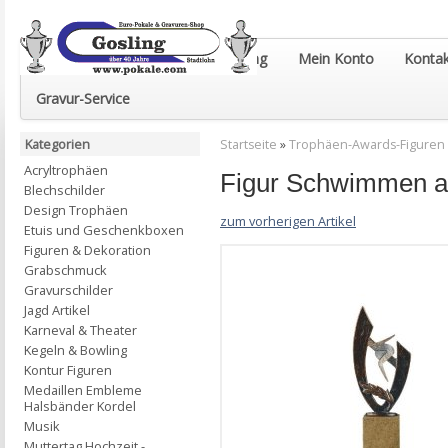
Euro-Pokale & Gravur-Shop Gosling
Mein Konto
Kontak
Gravur-Service
Kategorien
Startseite
»
Trophäen-Awards-Figuren
Acryltrophäen
Figur Schwimmen a
Blechschilder
Design Trophäen
zum vorherigen Artikel
Etuis und Geschenkboxen
Figuren & Dekoration
Grabschmuck
Gravurschilder
Jagd Artikel
Karneval & Theater
Kegeln & Bowling
Kontur Figuren
Medaillen Embleme
Halsbänder Kordel
Musik
Muttertag Hochzeit -