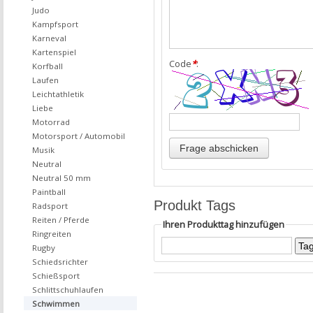
Judo
Kampfsport
Karneval
Kartenspiel
Code
*
:
Korfball
Laufen
Leichtathletik
Liebe
Motorrad
Motorsport / Automobil
Musik
Neutral
Neutral 50 mm
Paintball
Produkt Tags
Radsport
Reiten / Pferde
Ihren Produkttag hinzufügen
Ringreiten
Rugby
Schiedsrichter
Schießsport
Schlittschuhlaufen
Schwimmen