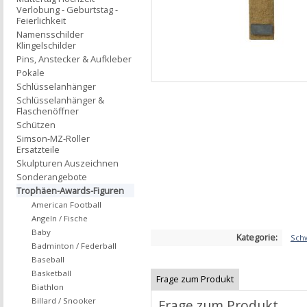
Verlobung - Geburtstag -
Feierlichkeit
Namensschilder
Klingelschilder
Pins, Anstecker & Aufkleber
Pokale
Schlüsselanhänger
Schlüsselanhänger &
Flaschenöffner
Schützen
Simson-MZ-Roller
Ersatzteile
Skulpturen Auszeichnen
Sonderangebote
Trophäen-Awards-Figuren
American Football
Angeln / Fische
Baby
Kategorie:
Sch
Badminton / Federball
Baseball
Basketball
Frage zum Produkt
Biathlon
Billard / Snooker
Frage zum Produkt