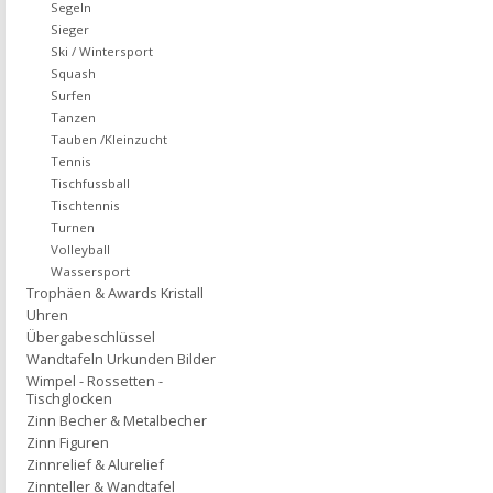
Segeln
Sieger
Ski / Wintersport
Squash
Surfen
Tanzen
Tauben /Kleinzucht
Tennis
Tischfussball
Tischtennis
Turnen
Volleyball
Wassersport
Trophäen & Awards Kristall
Uhren
Übergabeschlüssel
Wandtafeln Urkunden Bilder
Wimpel - Rossetten -
Tischglocken
Zinn Becher & Metalbecher
Zinn Figuren
Zinnrelief & Alurelief
Zinnteller & Wandtafel