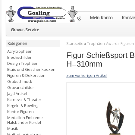
Euro-Pokale & Gravur-Shop Gosling
Mein Konto
Kontak
Gravur-Service
Kategorien
Startseite
»
Trophäen-Awards-Figuren
Acryltrophäen
Figur Schießsport 
Blechschilder
H=310mm
Design Trophäen
Etuis und Geschenkboxen
zum vorherigen Artikel
Figuren & Dekoration
Grabschmuck
Gravurschilder
Jagd Artikel
Karneval & Theater
Kegeln & Bowling
Kontur Figuren
Medaillen Embleme
Halsbänder Kordel
Musik
Muttertag Hochzeit -