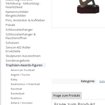
Verlobung - Geburtstag -
Feierlichkeit
Namensschilder
Klingelschilder
Pins, Anstecker & Aufkleber
Pokale
Schlüsselanhänger
Schlüsselanhänger &
Flaschenöffner
Schützen
Simson-MZ-Roller
Ersatzteile
Skulpturen Auszeichnen
Sonderangebote
Trophäen-Awards-Figuren
American Football
Angeln / Fische
Baby
Kategorie:
Sch
Badminton / Federball
Baseball
Basketball
Frage zum Produkt
Biathlon
Billard / Snooker
Frage zum Produkt