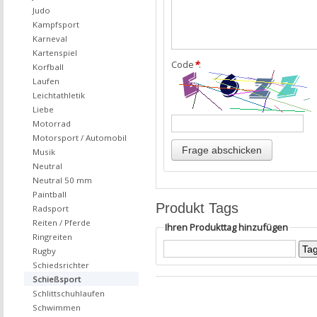
Judo
Kampfsport
Karneval
Kartenspiel
Code
*
:
Korfball
Laufen
Leichtathletik
Liebe
Motorrad
Motorsport / Automobil
Musik
Neutral
Neutral 50 mm
Paintball
Produkt Tags
Radsport
Reiten / Pferde
Ihren Produkttag hinzufügen
Ringreiten
Rugby
Schiedsrichter
Schießsport
Schlittschuhlaufen
Schwimmen