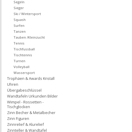
Segeln
Sieger
Ski / Wintersport
Squash
Surfen
Tanzen
Tauben /Kleinzucht
Tennis
Tischfussball
Tischtennis
Turnen
Volleyball
Wassersport
Trophäen & Awards Kristall
Uhren
Übergabeschlüssel
Wandtafeln Urkunden Bilder
Wimpel - Rossetten -
Tischglocken
Zinn Becher & Metalbecher
Zinn Figuren
Zinnrelief & Alurelief
Zinnteller & Wandtafel