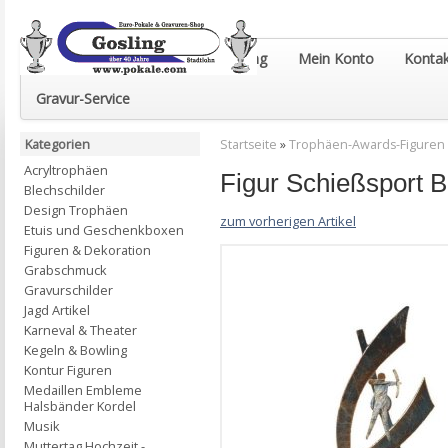
Euro-Pokale & Gravur-Shop Gosling
Mein Konto
Kontak
Gravur-Service
Kategorien
Startseite
»
Trophäen-Awards-Figuren
Acryltrophäen
Figur Schießsport
Blechschilder
Design Trophäen
zum vorherigen Artikel
Etuis und Geschenkboxen
Figuren & Dekoration
Grabschmuck
Gravurschilder
Jagd Artikel
Karneval & Theater
Kegeln & Bowling
Kontur Figuren
Medaillen Embleme
Halsbänder Kordel
Musik
Muttertag Hochzeit -