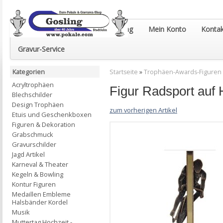
Euro-Pokale & Gravur-Shop Gosling
Mein Konto
Kontak
Gravur-Service
Kategorien
Startseite
»
Trophäen-Awards-Figuren
Acryltrophäen
Figur Radsport au
Blechschilder
Design Trophäen
zum vorherigen Artikel
Etuis und Geschenkboxen
Figuren & Dekoration
Grabschmuck
Gravurschilder
Jagd Artikel
Karneval & Theater
Kegeln & Bowling
Kontur Figuren
Medaillen Embleme
Halsbänder Kordel
Musik
Muttertag Hochzeit -