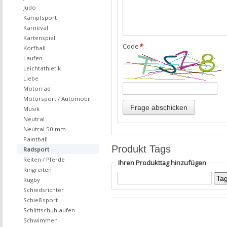
Judo
Kampfsport
Karneval
Kartenspiel
Code
*
:
Korfball
Laufen
Leichtathletik
Liebe
Motorrad
Motorsport / Automobil
Musik
Neutral
Neutral 50 mm
Paintball
Produkt Tags
Radsport
Reiten / Pferde
Ihren Produkttag hinzufügen
Ringreiten
Rugby
Schiedsrichter
Schießsport
Schlittschuhlaufen
Schwimmen