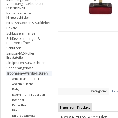
Verlobung - Geburtstag -
Feierlichkeit
Namensschilder
Klingelschilder
Pins, Anstecker & Aufkleber
Pokale
Schlüsselanhänger
Schlüsselanhänger &
Flaschenöffner
Schützen
Simson-MZ-Roller
Ersatzteile
Skulpturen Auszeichnen
Sonderangebote
Trophäen-Awards-Figuren
American Football
Angeln / Fische
Baby
Kategorie:
Rad
Badminton / Federball
Baseball
Basketball
Frage zum Produkt
Biathlon
Billard / Snooker
Frage zum Produkt