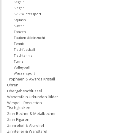
Segeln
Sieger
Ski / Wintersport
Squash
Surfen
Tanzen
Tauben /Kleinzucht
Tennis
Tischfussball
Tischtennis
Turnen
Volleyball
Wassersport
Trophäen & Awards Kristall
Uhren
Übergabeschlüssel
Wandtafeln Urkunden Bilder
Wimpel - Rossetten -
Tischglocken
Zinn Becher & Metalbecher
Zinn Figuren
Zinnrelief & Alurelief
Zinnteller & Wandtafel