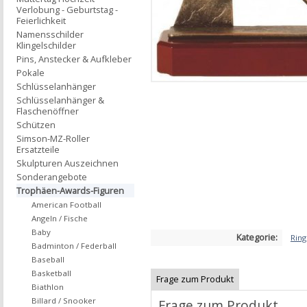
Verlobung - Geburtstag -
Feierlichkeit
Namensschilder
Klingelschilder
Pins, Anstecker & Aufkleber
Pokale
Schlüsselanhänger
Schlüsselanhänger &
Flaschenöffner
Schützen
Simson-MZ-Roller
Ersatzteile
Skulpturen Auszeichnen
Sonderangebote
Trophäen-Awards-Figuren
American Football
Angeln / Fische
Baby
Kategorie:
Ring
Badminton / Federball
Baseball
Basketball
Frage zum Produkt
Biathlon
Billard / Snooker
Frage zum Produkt