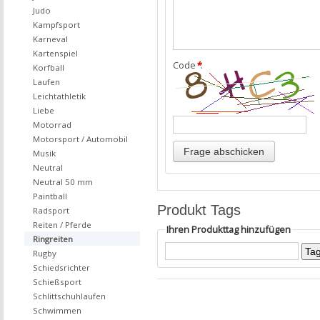
Judo
Kampfsport
Karneval
Kartenspiel
Code
*
:
Korfball
Laufen
Leichtathletik
Liebe
Motorrad
Motorsport / Automobil
Musik
Neutral
Neutral 50 mm
Paintball
Produkt Tags
Radsport
Reiten / Pferde
Ihren Produkttag hinzufügen
Ringreiten
Rugby
Schiedsrichter
Schießsport
Schlittschuhlaufen
Schwimmen