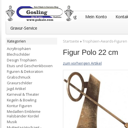
Euro-Pokale & Gravur-Shop Gosling
Mein Konto
Kontak
Gravur-Service
Kategorien
Startseite
»
Trophäen-Awards-Figuren
Acryltrophäen
Figur Polo 22 cm
Blechschilder
Design Trophäen
zum vorherigen Artikel
Etuis und Geschenkboxen
Figuren & Dekoration
Grabschmuck
Gravurschilder
Jagd Artikel
Karneval & Theater
Kegeln & Bowling
Kontur Figuren
Medaillen Embleme
Halsbänder Kordel
Musik
Muttertag Hochzeit -