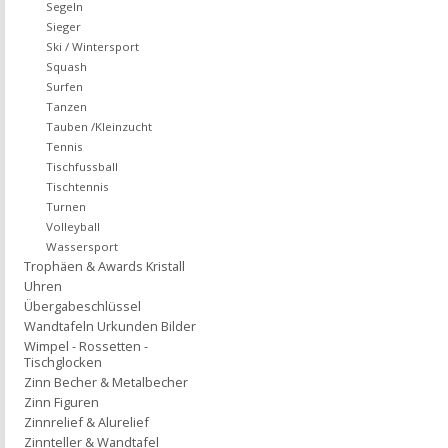
Segeln
Sieger
Ski / Wintersport
Squash
Surfen
Tanzen
Tauben /Kleinzucht
Tennis
Tischfussball
Tischtennis
Turnen
Volleyball
Wassersport
Trophäen & Awards Kristall
Uhren
Übergabeschlüssel
Wandtafeln Urkunden Bilder
Wimpel - Rossetten -
Tischglocken
Zinn Becher & Metalbecher
Zinn Figuren
Zinnrelief & Alurelief
Zinnteller & Wandtafel