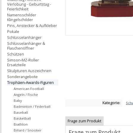
Verlobung - Geburtstag -
Feierlichkeit
Namensschilder
Klingelschilder
Pins, Anstecker & Aufkleber
Pokale
Schlüsselanhänger
Schlüsselanhänger &
Flaschenöffner
Schützen
Simson-MZ-Roller
Ersatzteile
Skulpturen Auszeichnen
Sonderangebote
Trophäen-Awards-Figuren
American Football
Angeln / Fische
Baby
Kategorie:
Sch
Badminton / Federball
Baseball
Basketball
Frage zum Produkt
Biathlon
Billard / Snooker
Frage zum Produkt