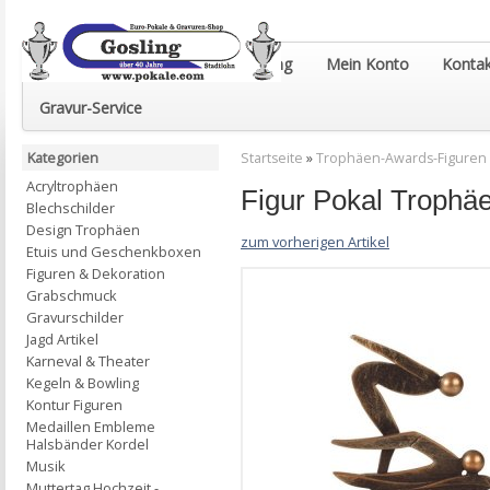
Euro-Pokale & Gravur-Shop Gosling
Mein Konto
Kontak
Gravur-Service
Kategorien
Startseite
»
Trophäen-Awards-Figuren
Acryltrophäen
Figur Pokal Trop
Blechschilder
Design Trophäen
zum vorherigen Artikel
Etuis und Geschenkboxen
Figuren & Dekoration
Grabschmuck
Gravurschilder
Jagd Artikel
Karneval & Theater
Kegeln & Bowling
Kontur Figuren
Medaillen Embleme
Halsbänder Kordel
Musik
Muttertag Hochzeit -