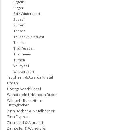
Segeln
Sieger
Ski / Wintersport
Squash
Surfen
Tanzen
Tauben /Kleinzucht
Tennis
Tischfussball
Tischtennis
Turnen
Volleyball
Wassersport
Trophäen & Awards Kristall
Uhren
Übergabeschlüssel
Wandtafeln Urkunden Bilder
Wimpel - Rossetten -
Tischglocken
Zinn Becher & Metalbecher
Zinn Figuren
Zinnrelief & Alurelief
Zinnteller & Wandtafel