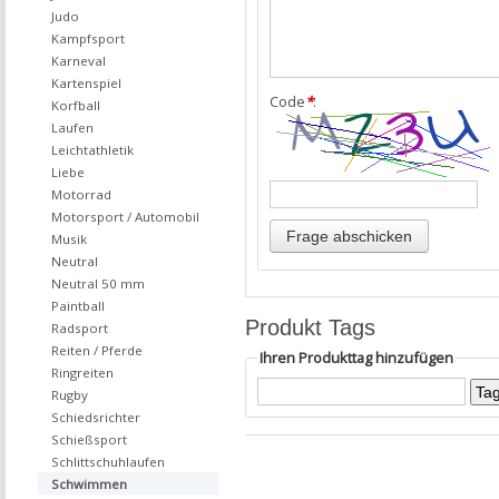
Judo
Kampfsport
Karneval
Kartenspiel
Code
*
:
Korfball
Laufen
Leichtathletik
Liebe
Motorrad
Motorsport / Automobil
Musik
Neutral
Neutral 50 mm
Paintball
Produkt Tags
Radsport
Reiten / Pferde
Ihren Produkttag hinzufügen
Ringreiten
Rugby
Schiedsrichter
Schießsport
Schlittschuhlaufen
Schwimmen