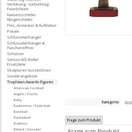
Verlobung - Geburtstag -
Feierlichkeit
Namensschilder
Klingelschilder
Pins, Anstecker & Aufkleber
Pokale
Schlüsselanhänger
Schlüsselanhänger &
Flaschenöffner
Schützen
Simson-MZ-Roller
Ersatzteile
Skulpturen Auszeichnen
Sonderangebote
Trophäen-Awards-Figuren
American Football
Angeln / Fische
Baby
Kategorie:
Bret
Badminton / Federball
Baseball
Basketball
Frage zum Produkt
Biathlon
Billard / Snooker
Frage zum Produkt