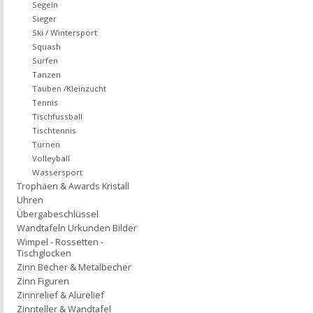
Segeln
Sieger
Ski / Wintersport
Squash
Surfen
Tanzen
Tauben /Kleinzucht
Tennis
Tischfussball
Tischtennis
Turnen
Volleyball
Wassersport
Trophäen & Awards Kristall
Uhren
Übergabeschlüssel
Wandtafeln Urkunden Bilder
Wimpel - Rossetten -
Tischglocken
Zinn Becher & Metalbecher
Zinn Figuren
Zinnrelief & Alurelief
Zinnteller & Wandtafel