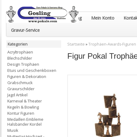
Euro-Pokale & Gravur-Shop Gosling
Mein Konto
Kontak
Gravur-Service
Kategorien
Startseite
»
Trophäen-Awards-Figuren
Acryltrophäen
Figur Pokal Trophä
Blechschilder
Design Trophäen
Etuis und Geschenkboxen
Figuren & Dekoration
Grabschmuck
Gravurschilder
Jagd Artikel
Karneval & Theater
Kegeln & Bowling
Kontur Figuren
Medaillen Embleme
Halsbänder Kordel
Musik
Muttertag Hochzeit -