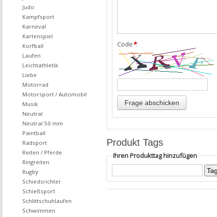
Judo
Kampfsport
Karneval
Kartenspiel
Code
*
:
Korfball
Laufen
Leichtathletik
Liebe
Motorrad
Motorsport / Automobil
Musik
Neutral
Neutral 50 mm
Paintball
Produkt Tags
Radsport
Reiten / Pferde
Ihren Produkttag hinzufügen
Ringreiten
Rugby
Schiedsrichter
Schießsport
Schlittschuhlaufen
Schwimmen