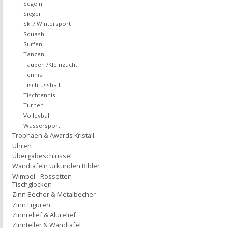
Segeln
Sieger
Ski / Wintersport
Squash
Surfen
Tanzen
Tauben /Kleinzucht
Tennis
Tischfussball
Tischtennis
Turnen
Volleyball
Wassersport
Trophäen & Awards Kristall
Uhren
Übergabeschlüssel
Wandtafeln Urkunden Bilder
Wimpel - Rossetten -
Tischglocken
Zinn Becher & Metalbecher
Zinn Figuren
Zinnrelief & Alurelief
Zinnteller & Wandtafel