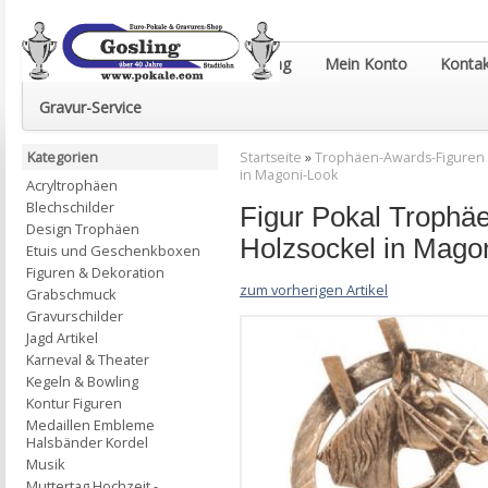
Euro-Pokale & Gravur-Shop Gosling
Mein Konto
Kontak
Gravur-Service
Kategorien
Startseite
»
Trophäen-Awards-Figuren
in Magoni-Look
Acryltrophäen
Blechschilder
Figur Pokal Trophäe
Design Trophäen
Holzsockel in Mago
Etuis und Geschenkboxen
Figuren & Dekoration
zum vorherigen Artikel
Grabschmuck
Gravurschilder
Jagd Artikel
Karneval & Theater
Kegeln & Bowling
Kontur Figuren
Medaillen Embleme
Halsbänder Kordel
Musik
Muttertag Hochzeit -