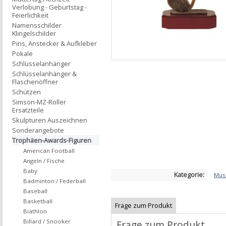
Verlobung - Geburtstag -
Feierlichkeit
Namensschilder
Klingelschilder
Pins, Anstecker & Aufkleber
Pokale
Schlüsselanhänger
Schlüsselanhänger &
Flaschenöffner
Schützen
Simson-MZ-Roller
Ersatzteile
Skulpturen Auszeichnen
Sonderangebote
Trophäen-Awards-Figuren
American Football
Angeln / Fische
Baby
Kategorie:
Mus
Badminton / Federball
Baseball
Basketball
Frage zum Produkt
Biathlon
Billard / Snooker
Frage zum Produkt