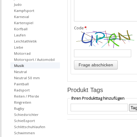
Judo
Kampfsport
Karneval
Kartenspiel
Code
*
:
Korfball
Laufen
Leichtathletik
Liebe
Motorrad
Motorsport / Automobil
Musik
Neutral
Neutral 50 mm
Paintball
Produkt Tags
Radsport
Reiten / Pferde
Ihren Produkttag hinzufügen
Ringreiten
Rugby
Schiedsrichter
Schießsport
Schlittschuhlaufen
Schwimmen