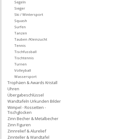
Segeln
Sieger
Ski / Wintersport
Squash
Surfen
Tanzen
Tauben /Kleinzucht
Tennis
Tischfussball
Tischtennis
Turnen
Volleyball
Wassersport
Trophäen & Awards Kristall
Uhren
Übergabeschlüssel
Wandtafeln Urkunden Bilder
Wimpel - Rossetten -
Tischglocken
Zinn Becher & Metalbecher
Zinn Figuren
Zinnrelief & Alurelief
Zinnteller & Wandtafel