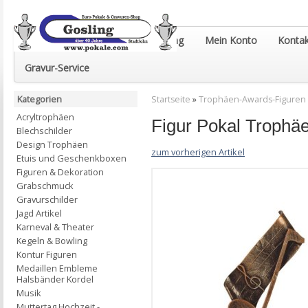
Euro-Pokale & Gravur-Shop Gosling
Mein Konto
Kontak
Gravur-Service
Kategorien
Startseite
»
Trophäen-Awards-Figuren
Acryltrophäen
Figur Pokal Troph
Blechschilder
Design Trophäen
zum vorherigen Artikel
Etuis und Geschenkboxen
Figuren & Dekoration
Grabschmuck
Gravurschilder
Jagd Artikel
Karneval & Theater
Kegeln & Bowling
Kontur Figuren
Medaillen Embleme
Halsbänder Kordel
Musik
Muttertag Hochzeit -