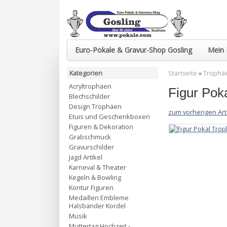
Euro-Pokale & Gravur-Shop Gosling
Mein 
Kategorien
Startseite
»
Trophä
Acryltrophäen
Figur Pok
Blechschilder
Design Trophäen
zum vorherigen Art
Etuis und Geschenkboxen
Figuren & Dekoration
Grabschmuck
Gravurschilder
Jagd Artikel
Karneval & Theater
Kegeln & Bowling
Kontur Figuren
Medaillen Embleme
Halsbänder Kordel
Musik
Muttertag Hochzeit -