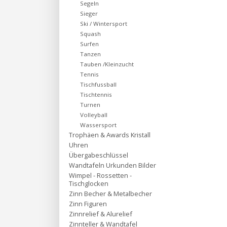
Segeln
Sieger
Ski / Wintersport
Squash
Surfen
Tanzen
Tauben /Kleinzucht
Tennis
Tischfussball
Tischtennis
Turnen
Volleyball
Wassersport
Trophäen & Awards Kristall
Uhren
Übergabeschlüssel
Wandtafeln Urkunden Bilder
Wimpel - Rossetten -
Tischglocken
Zinn Becher & Metalbecher
Zinn Figuren
Zinnrelief & Alurelief
Zinnteller & Wandtafel