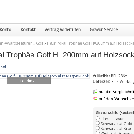
Konto
Kontakt
Vertrag widerrufen
Gravur-Service
en-Awards-Figuren
»
Golf
»
Figur Pokal Trophäe Golf H=200mm auf Holzsocke
al Trophäe Golf H=200mm auf Holzsock
ikel
ArtikelNr.:
BEL-286A
Loading...
Lieferzeit
: 3 - 4 Werkta
auf die Vergleichsl
auf den Wunschzet
Gravurschild (kostenl
Ohne Gravur
Schwarz auf Gold
Schwarz auf Silber
Weiß auf Schwarz