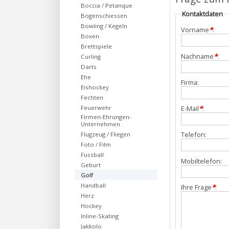
Boccia / Petanque
Kontaktdaten
Bogenschiessen
Bowling / Kegeln
Vorname
*
:
Boxen
Brettspiele
Nachname
*
:
Curling
Darts
Ehe
Firma:
Eishockey
Fechten
Feuerwehr
E-Mail
*
:
Firmen-Ehrungen-
Unternehmen
Telefon:
Flugzeug / Fliegen
Foto / Film
Fussball
Mobiltelefon:
Geburt
Golf
Handball
Ihre Frage
*
:
Herz
Hockey
Inline-Skating
Jakkolo