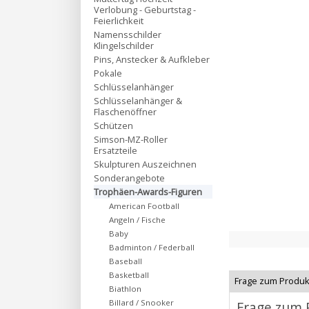
Verlobung - Geburtstag -
Feierlichkeit
Namensschilder
Klingelschilder
Pins, Anstecker & Aufkleber
Pokale
Schlüsselanhänger
Schlüsselanhänger &
Flaschenöffner
Schützen
Simson-MZ-Roller
Ersatzteile
Skulpturen Auszeichnen
Sonderangebote
Trophäen-Awards-Figuren
American Football
Angeln / Fische
Baby
Badminton / Federball
Baseball
Basketball
Frage zum Produk
Biathlon
Billard / Snooker
Frage zum 