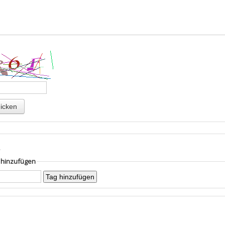
s
g hinzufügen