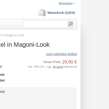
Anmelden
Warenkorb (0,00 €)
l in Magoni-Look
el in Magoni-Look
zum nächsten Artikel
29,90 €
Unser Preis:
ge
inkl. 19% USt., zzgl.
Versand
(Standard)
iste
tel
os)