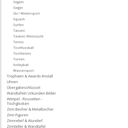
Segeln
Sieger
Ski / Wintersport
Squash
Surfen
Tanzen
Tauben /Kleinzucht
Tennis
Tischfussball
Tischtennis
Turnen
Volleyball
Wassersport
Trophäen & Awards Kristall
Uhren
Übergabeschlüssel
Wandtafeln Urkunden Bilder
Wimpel - Rossetten -
Tischglocken
Zinn Becher & Metalbecher
Zinn Figuren
Zinnrelief & Alurelief
Zinnteller & Wandtafel