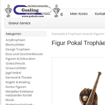
Euro-Pokale & Gravur-Shop Gosling
Mein Konto
Kontak
Gravur-Service
Kategorien
Startseite
»
Trophäen-Awards-Figuren
Acryltrophäen
Figur Pokal Troph
Blechschilder
Design Trophäen
Etuis und Geschenkboxen
Figuren & Dekoration
Grabschmuck
Gravurschilder
Jagd Artikel
Karneval & Theater
Kegeln & Bowling
Kontur Figuren
Medaillen Embleme
Halsbänder Kordel
Musik
Muttertag Hochzeit -