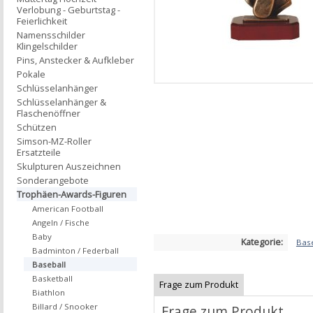
Verlobung - Geburtstag -
Feierlichkeit
Namensschilder
Klingelschilder
Pins, Anstecker & Aufkleber
Pokale
Schlüsselanhänger
Schlüsselanhänger &
Flaschenöffner
Schützen
Simson-MZ-Roller
Ersatzteile
Skulpturen Auszeichnen
Sonderangebote
Trophäen-Awards-Figuren
American Football
Angeln / Fische
Baby
Kategorie:
Base
Badminton / Federball
Baseball
Basketball
Frage zum Produkt
Biathlon
Billard / Snooker
Frage zum Produkt