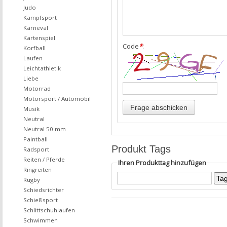
Judo
Kampfsport
Karneval
Kartenspiel
Code
*
:
Korfball
Laufen
Leichtathletik
Liebe
Motorrad
Motorsport / Automobil
Musik
Neutral
Neutral 50 mm
Paintball
Produkt Tags
Radsport
Reiten / Pferde
Ihren Produkttag hinzufügen
Ringreiten
Rugby
Schiedsrichter
Schießsport
Schlittschuhlaufen
Schwimmen