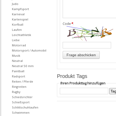
Judo
Kampfsport
Karneval
Kartenspiel
Code
*
:
Korfball
Laufen
Leichtathletik
Liebe
Motorrad
Motorsport / Automobil
Musik
Neutral
Neutral 50 mm
Paintball
Produkt Tags
Radsport
Reiten / Pferde
Ihren Produkttag hinzufügen
Ringreiten
Rugby
Schiedsrichter
Schießsport
Schlittschuhlaufen
Schwimmen