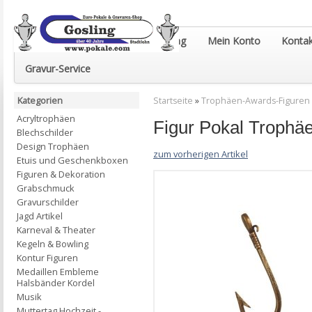
Euro-Pokale & Gravur-Shop Gosling
Mein Konto
Kontak
Gravur-Service
Kategorien
Startseite
»
Trophäen-Awards-Figuren
Acryltrophäen
Figur Pokal Trophä
Blechschilder
Design Trophäen
zum vorherigen Artikel
Etuis und Geschenkboxen
Figuren & Dekoration
Grabschmuck
Gravurschilder
Jagd Artikel
Karneval & Theater
Kegeln & Bowling
Kontur Figuren
Medaillen Embleme
Halsbänder Kordel
Musik
Muttertag Hochzeit -