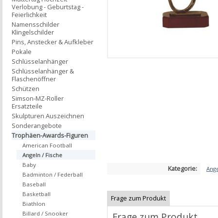
Verlobung - Geburtstag -
Feierlichkeit
Namensschilder
Klingelschilder
Pins, Anstecker & Aufkleber
Pokale
Schlüsselanhänger
Schlüsselanhänger &
Flaschenöffner
Schützen
Simson-MZ-Roller
Ersatzteile
Skulpturen Auszeichnen
Sonderangebote
Trophäen-Awards-Figuren
American Football
Angeln / Fische
Baby
Kategorie:
Ange
Badminton / Federball
Baseball
Basketball
Frage zum Produkt
Biathlon
Billard / Snooker
Frage zum Produkt