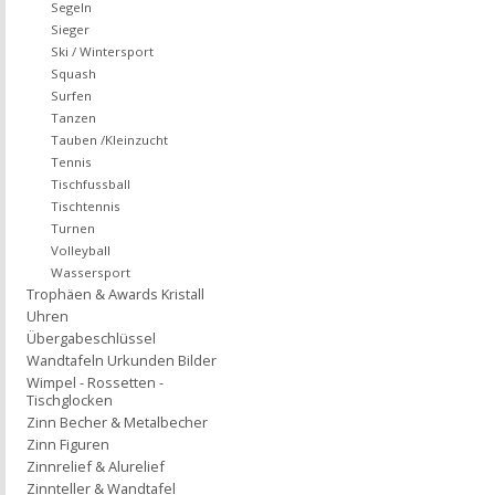
Segeln
Sieger
Ski / Wintersport
Squash
Surfen
Tanzen
Tauben /Kleinzucht
Tennis
Tischfussball
Tischtennis
Turnen
Volleyball
Wassersport
Trophäen & Awards Kristall
Uhren
Übergabeschlüssel
Wandtafeln Urkunden Bilder
Wimpel - Rossetten -
Tischglocken
Zinn Becher & Metalbecher
Zinn Figuren
Zinnrelief & Alurelief
Zinnteller & Wandtafel