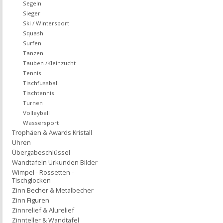
Segeln
Sieger
Ski / Wintersport
Squash
Surfen
Tanzen
Tauben /Kleinzucht
Tennis
Tischfussball
Tischtennis
Turnen
Volleyball
Wassersport
Trophäen & Awards Kristall
Uhren
Übergabeschlüssel
Wandtafeln Urkunden Bilder
Wimpel - Rossetten -
Tischglocken
Zinn Becher & Metalbecher
Zinn Figuren
Zinnrelief & Alurelief
Zinnteller & Wandtafel