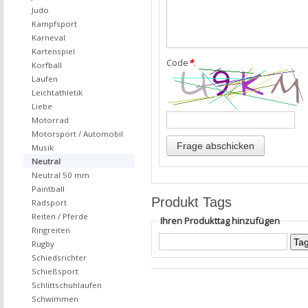
Judo
Kampfsport
Karneval
Kartenspiel
Code
*
:
Korfball
Laufen
Leichtathletik
Liebe
Motorrad
Motorsport / Automobil
Musik
Neutral
Neutral 50 mm
Paintball
Produkt Tags
Radsport
Reiten / Pferde
Ihren Produkttag hinzufügen
Ringreiten
Rugby
Schiedsrichter
Schießsport
Schlittschuhlaufen
Schwimmen