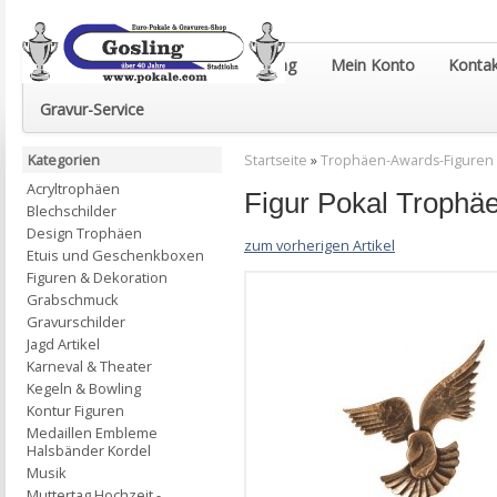
Euro-Pokale & Gravur-Shop Gosling
Mein Konto
Kontak
Gravur-Service
Kategorien
Startseite
»
Trophäen-Awards-Figuren
Acryltrophäen
Figur Pokal Trophäe
Blechschilder
Design Trophäen
zum vorherigen Artikel
Etuis und Geschenkboxen
Figuren & Dekoration
Grabschmuck
Gravurschilder
Jagd Artikel
Karneval & Theater
Kegeln & Bowling
Kontur Figuren
Medaillen Embleme
Halsbänder Kordel
Musik
Muttertag Hochzeit -