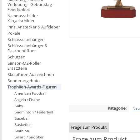
Verlobung - Geburtstag -
Feierlichkeit
Namensschilder
Klingelschilder
Pins, Anstecker & Aufkleber
Pokale
Schlüsselanhänger
Schlüsselanhänger &
Flaschenöffner
Schützen
Simson-MZ-Roller
Ersatzteile
Skulpturen Auszeichnen
Sonderangebote
Trophäen-Awards-Figuren
American Football
Angeln / Fische
Baby
Kategorie:
Neut
Badminton / Federball
Baseball
Basketball
Frage zum Produkt
Biathlon
Billard / Snooker
Frage zum Produkt