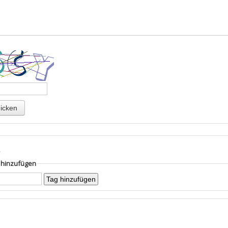
s
g hinzufügen