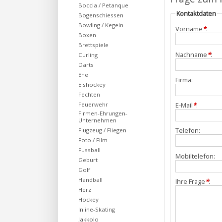
Boccia / Petanque
Kontaktdaten
Bogenschiessen
Bowling / Kegeln
Vorname
*
:
Boxen
Brettspiele
Nachname
*
:
Curling
Darts
Ehe
Firma:
Eishockey
Fechten
Feuerwehr
E-Mail
*
:
Firmen-Ehrungen-
Unternehmen
Telefon:
Flugzeug / Fliegen
Foto / Film
Fussball
Mobiltelefon:
Geburt
Golf
Handball
Ihre Frage
*
:
Herz
Hockey
Inline-Skating
Jakkolo