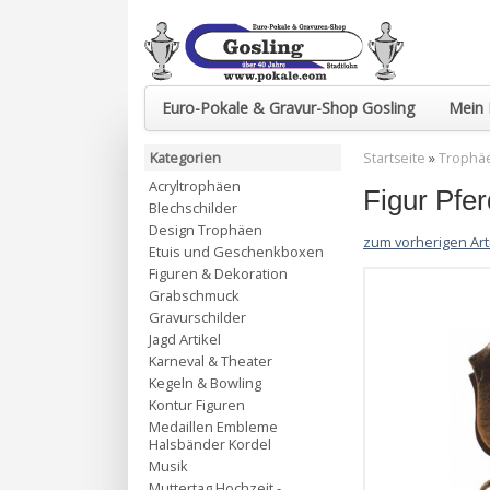
Euro-Pokale & Gravur-Shop Gosling
Mein 
Kategorien
Startseite
»
Trophä
Acryltrophäen
Figur Pfer
Blechschilder
Design Trophäen
zum vorherigen Art
Etuis und Geschenkboxen
Figuren & Dekoration
Grabschmuck
Gravurschilder
Jagd Artikel
Karneval & Theater
Kegeln & Bowling
Kontur Figuren
Medaillen Embleme
Halsbänder Kordel
Musik
Muttertag Hochzeit -