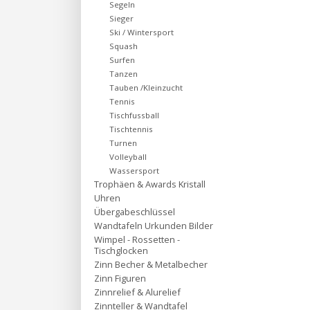
Segeln
Sieger
Ski / Wintersport
Squash
Surfen
Tanzen
Tauben /Kleinzucht
Tennis
Tischfussball
Tischtennis
Turnen
Volleyball
Wassersport
Trophäen & Awards Kristall
Uhren
Übergabeschlüssel
Wandtafeln Urkunden Bilder
Wimpel - Rossetten -
Tischglocken
Zinn Becher & Metalbecher
Zinn Figuren
Zinnrelief & Alurelief
Zinnteller & Wandtafel