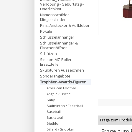
Verlobung - Geburtstag -
Feierlichkeit
Namensschilder
Klingelschilder
Pins, Anstecker & Aufkleber
Pokale
Schlüsselanhänger
Schlüsselanhänger &
Flaschenöffner
Schützen
Simson-MZ-Roller
Ersatzteile
Skulpturen Auszeichnen
Sonderangebote
Trophäen-Awards-Figuren
American Football
Angeln / Fische
Baby
Badminton / Federball
Baseball
Basketball
Frage zum Produk
Biathlon
Billard / Snooker
Frage zum 