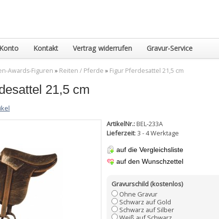
Konto
Kontakt
Vertrag widerrufen
Gravur-Service
en-Awards-Figuren
»
Reiten / Pferde
»
Figur Pferdesattel 21,5 cm
desattel 21,5 cm
ikel
ArtikelNr.:
BEL-233A
Lieferzeit
: 3 - 4 Werktage
auf die Vergleichsliste
auf den Wunschzettel
Gravurschild (kostenlos)
Ohne Gravur
Schwarz auf Gold
Schwarz auf Silber
Weiß auf Schwarz