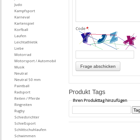
Judo
Kampfsport
Karneval
Kartenspiel
Code
*
:
Korfball
Laufen
Leichtathletik
Liebe
Motorrad
Motorsport / Automobil
Musik
Neutral
Neutral 50 mm
Paintball
Produkt Tags
Radsport
Reiten / Pferde
Ihren Produkttag hinzufügen
Ringreiten
Rugby
Schiedsrichter
Schießsport
Schlittschuhlaufen
Schwimmen