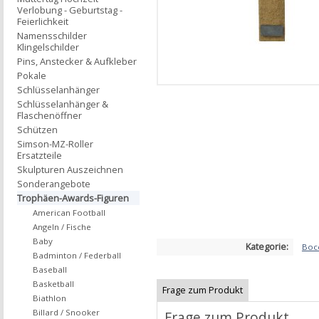
Verlobung - Geburtstag -
Feierlichkeit
Namensschilder
Klingelschilder
Pins, Anstecker & Aufkleber
Pokale
Schlüsselanhänger
Schlüsselanhänger &
Flaschenöffner
Schützen
Simson-MZ-Roller
Ersatzteile
Skulpturen Auszeichnen
Sonderangebote
Trophäen-Awards-Figuren
American Football
Angeln / Fische
Baby
Kategorie:
Bocc
Badminton / Federball
Baseball
Basketball
Frage zum Produkt
Biathlon
Billard / Snooker
Frage zum Produkt