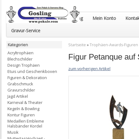
Euro-Pokale & Gravur-Shop Gosling
Mein Konto
Kontak
Gravur-Service
Kategorien
Startseite
»
Trophäen-Awards-Figuren
Acryltrophäen
Figur Petanque au
Blechschilder
Design Trophäen
zum vorherigen Artikel
Etuis und Geschenkboxen
Figuren & Dekoration
Grabschmuck
Gravurschilder
Jagd Artikel
Karneval & Theater
Kegeln & Bowling
Kontur Figuren
Medaillen Embleme
Halsbänder Kordel
Musik
Muttertag Hochzeit -