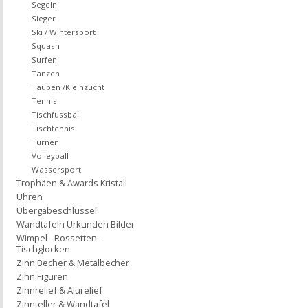
Segeln
Sieger
Ski / Wintersport
Squash
Surfen
Tanzen
Tauben /Kleinzucht
Tennis
Tischfussball
Tischtennis
Turnen
Volleyball
Wassersport
Trophäen & Awards Kristall
Uhren
Übergabeschlüssel
Wandtafeln Urkunden Bilder
Wimpel - Rossetten -
Tischglocken
Zinn Becher & Metalbecher
Zinn Figuren
Zinnrelief & Alurelief
Zinnteller & Wandtafel