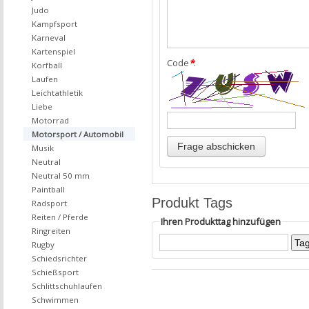
Judo
Kampfsport
Karneval
Kartenspiel
Code
*
:
Korfball
Laufen
Leichtathletik
Liebe
Motorrad
Motorsport / Automobil
Musik
Neutral
Neutral 50 mm
Paintball
Produkt Tags
Radsport
Reiten / Pferde
Ihren Produkttag hinzufügen
Ringreiten
Rugby
Schiedsrichter
Schießsport
Schlittschuhlaufen
Schwimmen