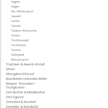
Segeln
Sieger
Ski / Wintersport
Squash
Surfen
Tanzen
Tauben /Kleinzucht
Tennis
Tischfussball
Tischtennis
Turnen
Volleyball
Wassersport
Trophäen & Awards Kristall
Uhren
Übergabeschlüssel
Wandtafeln Urkunden Bilder
Wimpel - Rossetten -
Tischglocken
Zinn Becher & Metalbecher
Zinn Figuren
Zinnrelief & Alurelief
Zinnteller & Wandtafel