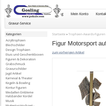
Euro-Pokale & Gravur-Shop Gosling
Mein Konto
Kontak
Gravur-Service
Kategorien
Startseite
»
Trophäen-Awards-Figuren
Acryltrophäen
Figur Motorsport a
Blechschilder
Design Trophäen
zum vorherigen Artikel
Etuis und Geschenkboxen
Figuren & Dekoration
Grabschmuck
Gravurschilder
Jagd Artikel
Karneval & Theater
Kegeln & Bowling
Kontur Figuren
Medaillen Embleme
Halsbänder Kordel
Musik
Muttertag Hochzeit -