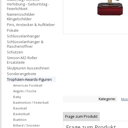
Verlobung - Geburtstag -
Feierlichkeit
Namensschilder
Klingelschilder
Pins, Anstecker & Aufkleber
Pokale
Schlüsselanhänger
Schlüsselanhänger &
Flaschenöffner
Schützen
Simson-MZ-Roller
Ersatzteile
Skulpturen Auszeichnen
Sonderangebote
Trophäen-Awards-Figuren
American Football
Angeln / Fische
Baby
Kategorie:
Mot
Badminton / Federball
Baseball
Basketball
Frage zum Produkt
Biathlon
Billard / Snooker
Frage zum Produkt