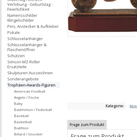
Verlobung - Geburtstag -
Feierlichkeit
Namensschilder
Klingelschilder
Pins, Anstecker & Aufkleber
Pokale
Schlüsselanhänger
Schlüsselanhänger &
Flaschenöffner
Schützen
Simson-MZ-Roller
Ersatzteile
Skulpturen Auszeichnen
Sonderangebote
Trophäen-Awards-Figuren
American Football
Angeln / Fische
Baby
Kategorie:
Mot
Badminton / Federball
Baseball
Basketball
Frage zum Produkt
Biathlon
Billard / Snooker
Frage zum Produkt