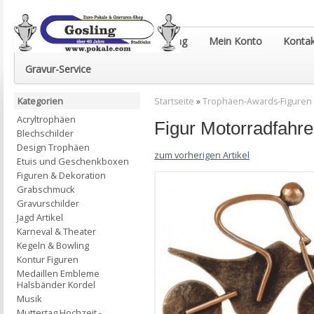
Euro-Pokale & Gravur-Shop Gosling
Mein Konto
Kontak
Gravur-Service
Kategorien
Startseite
»
Trophäen-Awards-Figuren
Acryltrophäen
Figur Motorradfahr
Blechschilder
Design Trophäen
zum vorherigen Artikel
Etuis und Geschenkboxen
Figuren & Dekoration
Grabschmuck
Gravurschilder
Jagd Artikel
Karneval & Theater
Kegeln & Bowling
Kontur Figuren
Medaillen Embleme
Halsbänder Kordel
Musik
Muttertag Hochzeit -