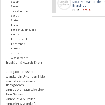
Motorradmarken der 20
Segeln
Brandneu
Sieger
Preis:
15,90 €
Ski / Wintersport
inkl. 19% USt., zzgl. Versa
Squash
Surfen
Tanzen
Tauben /Kleinzucht
Tennis
Tischfussball
Tischtennis
Turnen
Volleyball
Wassersport
Trophäen & Awards Kristall
Uhren
Übergabeschlüssel
Wandtafeln Urkunden Bilder
Wimpel - Rossetten -
Tischglocken
Zinn Becher & Metalbecher
Zinn Figuren
Zinnrelief & Alurelief
Zinnteller & Wandtafel