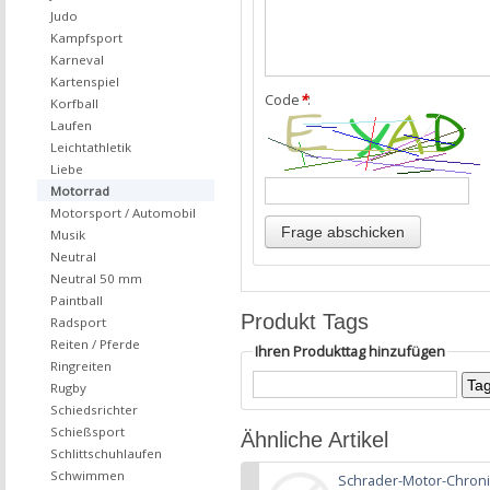
Judo
Kampfsport
Karneval
Kartenspiel
Code
*
:
Korfball
Laufen
Leichtathletik
Liebe
Motorrad
Motorsport / Automobil
Musik
Neutral
Neutral 50 mm
Paintball
Produkt Tags
Radsport
Reiten / Pferde
Ihren Produkttag hinzufügen
Ringreiten
Rugby
Schiedsrichter
Schießsport
Ähnliche Artikel
Schlittschuhlaufen
Schwimmen
Schrader-Motor-Chroni