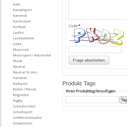
Judo
Kampfsport
Karneval
Kartenspiel
Code
*
:
Korfball
Laufen
Leichtathletik
Liebe
Motorrad
Motorsport / Automobil
Musik
Neutral
Neutral 50 mm
Paintball
Produkt Tags
Radsport
Reiten / Pferde
Ihren Produkttag hinzufügen
Ringreiten
Rugby
Schiedsrichter
Schießsport
Schlittschuhlaufen
Schwimmen