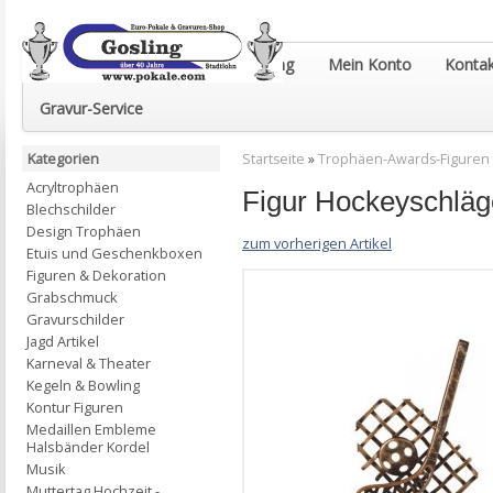
Euro-Pokale & Gravur-Shop Gosling
Mein Konto
Kontak
Gravur-Service
Kategorien
Startseite
»
Trophäen-Awards-Figuren
Acryltrophäen
Figur Hockeyschläg
Blechschilder
Design Trophäen
zum vorherigen Artikel
Etuis und Geschenkboxen
Figuren & Dekoration
Grabschmuck
Gravurschilder
Jagd Artikel
Karneval & Theater
Kegeln & Bowling
Kontur Figuren
Medaillen Embleme
Halsbänder Kordel
Musik
Muttertag Hochzeit -