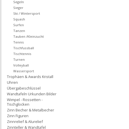
Segeln
Sieger
Ski / Wintersport
Squash
Surfen
Tanzen
Tauben /Kleinzucht
Tennis
Tischfussball
Tischtennis
Turnen
Volleyball
Wassersport
Trophäen & Awards Kristall
Uhren
Übergabeschlüssel
Wandtafeln Urkunden Bilder
Wimpel - Rossetten -
Tischglocken
Zinn Becher & Metalbecher
Zinn Figuren
Zinnrelief & Alurelief
Zinnteller & Wandtafel