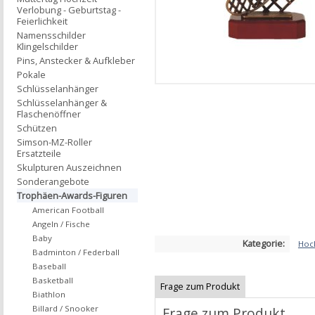
Verlobung - Geburtstag -
Feierlichkeit
Namensschilder
Klingelschilder
Pins, Anstecker & Aufkleber
Pokale
Schlüsselanhänger
Schlüsselanhänger &
Flaschenöffner
Schützen
Simson-MZ-Roller
Ersatzteile
Skulpturen Auszeichnen
Sonderangebote
Trophäen-Awards-Figuren
American Football
Angeln / Fische
Baby
Kategorie:
Hoc
Badminton / Federball
Baseball
Basketball
Frage zum Produkt
Biathlon
Billard / Snooker
Frage zum Produkt