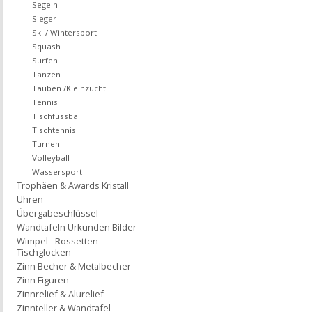
Segeln
Sieger
Ski / Wintersport
Squash
Surfen
Tanzen
Tauben /Kleinzucht
Tennis
Tischfussball
Tischtennis
Turnen
Volleyball
Wassersport
Trophäen & Awards Kristall
Uhren
Übergabeschlüssel
Wandtafeln Urkunden Bilder
Wimpel - Rossetten -
Tischglocken
Zinn Becher & Metalbecher
Zinn Figuren
Zinnrelief & Alurelief
Zinnteller & Wandtafel