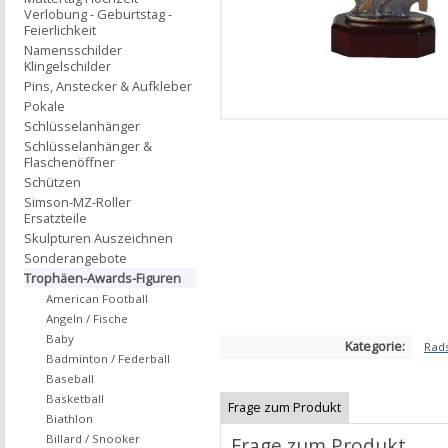
Verlobung - Geburtstag -
Feierlichkeit
Namensschilder
Klingelschilder
Pins, Anstecker & Aufkleber
Pokale
Schlüsselanhänger
Schlüsselanhänger &
Flaschenöffner
Schützen
Simson-MZ-Roller
Ersatzteile
Skulpturen Auszeichnen
Sonderangebote
Trophäen-Awards-Figuren
American Football
Angeln / Fische
Baby
Kategorie:
Rad
Badminton / Federball
Baseball
Basketball
Frage zum Produkt
Biathlon
Billard / Snooker
Frage zum Produkt