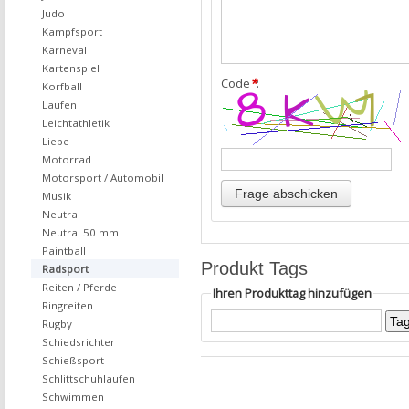
Judo
Kampfsport
Karneval
Kartenspiel
Code
*
:
Korfball
Laufen
Leichtathletik
Liebe
Motorrad
Motorsport / Automobil
Musik
Neutral
Neutral 50 mm
Paintball
Produkt Tags
Radsport
Reiten / Pferde
Ihren Produkttag hinzufügen
Ringreiten
Rugby
Schiedsrichter
Schießsport
Schlittschuhlaufen
Schwimmen