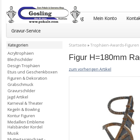
Euro-Pokale & Gravur-Shop Gosling
Mein Konto
Kontak
Gravur-Service
Kategorien
Startseite
»
Trophäen-Awards-Figuren
Acryltrophäen
Figur H=180mm Rad
Blechschilder
Design Trophäen
zum vorherigen Artikel
Etuis und Geschenkboxen
Figuren & Dekoration
Grabschmuck
Gravurschilder
Jagd Artikel
Karneval & Theater
Kegeln & Bowling
Kontur Figuren
Medaillen Embleme
Halsbänder Kordel
Musik
Muttertag Hochzeit -