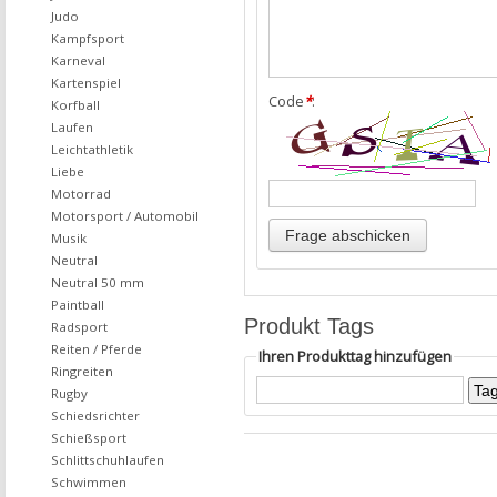
Judo
Kampfsport
Karneval
Kartenspiel
Code
*
:
Korfball
Laufen
Leichtathletik
Liebe
Motorrad
Motorsport / Automobil
Musik
Neutral
Neutral 50 mm
Paintball
Produkt Tags
Radsport
Reiten / Pferde
Ihren Produkttag hinzufügen
Ringreiten
Rugby
Schiedsrichter
Schießsport
Schlittschuhlaufen
Schwimmen