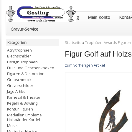
Euro-Pokale & Gravur-Shop Gosling
Mein Konto
Kontak
Gravur-Service
Kategorien
Startseite
»
Trophäen-Awards-Figuren
Acryltrophäen
Figur Golf auf Hol
Blechschilder
Design Trophäen
zum vorherigen Artikel
Etuis und Geschenkboxen
Figuren & Dekoration
Grabschmuck
Gravurschilder
Jagd Artikel
Karneval & Theater
Kegeln & Bowling
Kontur Figuren
Medaillen Embleme
Halsbänder Kordel
Musik
Muttertag Hochzeit -