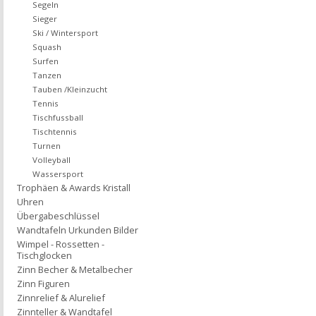
Segeln
Sieger
Ski / Wintersport
Squash
Surfen
Tanzen
Tauben /Kleinzucht
Tennis
Tischfussball
Tischtennis
Turnen
Volleyball
Wassersport
Trophäen & Awards Kristall
Uhren
Übergabeschlüssel
Wandtafeln Urkunden Bilder
Wimpel - Rossetten -
Tischglocken
Zinn Becher & Metalbecher
Zinn Figuren
Zinnrelief & Alurelief
Zinnteller & Wandtafel