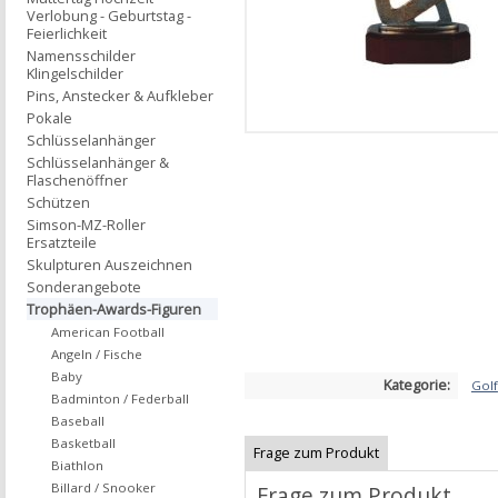
Verlobung - Geburtstag -
Feierlichkeit
Namensschilder
Klingelschilder
Pins, Anstecker & Aufkleber
Pokale
Schlüsselanhänger
Schlüsselanhänger &
Flaschenöffner
Schützen
Simson-MZ-Roller
Ersatzteile
Skulpturen Auszeichnen
Sonderangebote
Trophäen-Awards-Figuren
American Football
Angeln / Fische
Baby
Kategorie:
Golf
Badminton / Federball
Baseball
Basketball
Frage zum Produkt
Biathlon
Billard / Snooker
Frage zum Produkt