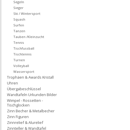
Segeln
Sieger
Ski / Wintersport
Squash
Surfen
Tanzen
Tauben /Kleinzucht
Tennis
Tischfussball
Tischtennis
Turnen
Volleyball
Wassersport
Trophäen & Awards Kristall
Uhren
Übergabeschlüssel
Wandtafeln Urkunden Bilder
Wimpel - Rossetten -
Tischglocken
Zinn Becher & Metalbecher
Zinn Figuren
Zinnrelief & Alurelief
Zinnteller & Wandtafel