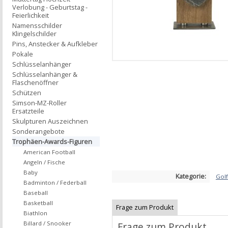
Verlobung - Geburtstag -
Feierlichkeit
Namensschilder
Klingelschilder
Pins, Anstecker & Aufkleber
Pokale
Schlüsselanhänger
Schlüsselanhänger &
Flaschenöffner
Schützen
Simson-MZ-Roller
Ersatzteile
Skulpturen Auszeichnen
Sonderangebote
Trophäen-Awards-Figuren
American Football
Angeln / Fische
Baby
Kategorie:
Golf
Badminton / Federball
Baseball
Basketball
Frage zum Produkt
Biathlon
Billard / Snooker
Frage zum Produkt