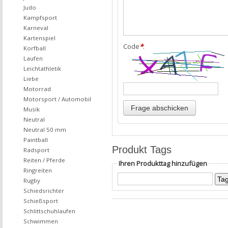
Judo
Kampfsport
Karneval
Kartenspiel
Code
*
:
Korfball
Laufen
Leichtathletik
Liebe
Motorrad
Motorsport / Automobil
Musik
Neutral
Neutral 50 mm
Paintball
Produkt Tags
Radsport
Reiten / Pferde
Ihren Produkttag hinzufügen
Ringreiten
Rugby
Schiedsrichter
Schießsport
Schlittschuhlaufen
Schwimmen