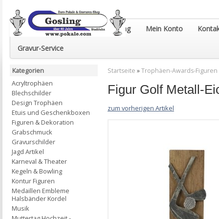
Euro-Pokale & Gravur-Shop Gosling
Mein Konto
Kontak
Gravur-Service
Kategorien
Startseite
»
Trophäen-Awards-Figuren
Acryltrophäen
Figur Golf Metall-
Blechschilder
Design Trophäen
zum vorherigen Artikel
Etuis und Geschenkboxen
Figuren & Dekoration
Grabschmuck
Gravurschilder
Jagd Artikel
Karneval & Theater
Kegeln & Bowling
Kontur Figuren
Medaillen Embleme
Halsbänder Kordel
Musik
Muttertag Hochzeit -