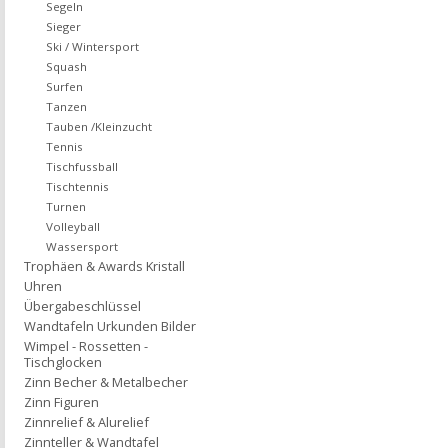
Segeln
Sieger
Ski / Wintersport
Squash
Surfen
Tanzen
Tauben /Kleinzucht
Tennis
Tischfussball
Tischtennis
Turnen
Volleyball
Wassersport
Trophäen & Awards Kristall
Uhren
Übergabeschlüssel
Wandtafeln Urkunden Bilder
Wimpel - Rossetten -
Tischglocken
Zinn Becher & Metalbecher
Zinn Figuren
Zinnrelief & Alurelief
Zinnteller & Wandtafel