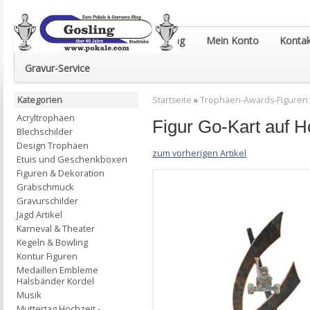
Euro-Pokale & Gravur-Shop Gosling
Mein Konto
Kontak
Gravur-Service
Kategorien
Startseite
»
Trophäen-Awards-Figuren
Acryltrophäen
Figur Go-Kart auf
Blechschilder
Design Trophäen
zum vorherigen Artikel
Etuis und Geschenkboxen
Figuren & Dekoration
Grabschmuck
Gravurschilder
Jagd Artikel
Karneval & Theater
Kegeln & Bowling
Kontur Figuren
Medaillen Embleme
Halsbänder Kordel
Musik
Muttertag Hochzeit -