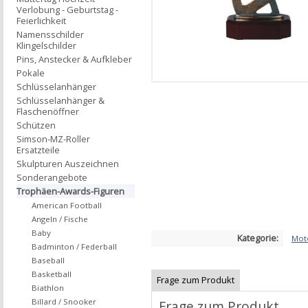
Verlobung - Geburtstag -
Feierlichkeit
Namensschilder
Klingelschilder
Pins, Anstecker & Aufkleber
Pokale
Schlüsselanhänger
Schlüsselanhänger &
Flaschenöffner
Schützen
Simson-MZ-Roller
Ersatzteile
Skulpturen Auszeichnen
Sonderangebote
Trophäen-Awards-Figuren
American Football
Angeln / Fische
Baby
Kategorie:
Mot
Badminton / Federball
Baseball
Basketball
Frage zum Produkt
Biathlon
Billard / Snooker
Frage zum Produkt