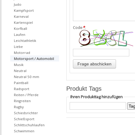
Judo
Kampfsport
Karneval
Kartenspiel
Code
*
:
Korfball
Laufen
Leichtathletik
Liebe
Motorrad
Motorsport / Automobil
Musik
Neutral
Neutral 50 mm
Paintball
Produkt Tags
Radsport
Reiten / Pferde
Ihren Produkttag hinzufügen
Ringreiten
Rugby
Schiedsrichter
Schießsport
Schlittschuhlaufen
Schwimmen