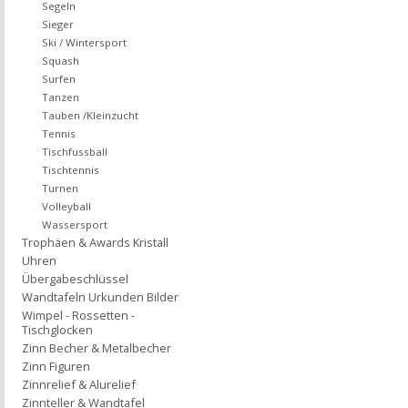
Segeln
Sieger
Ski / Wintersport
Squash
Surfen
Tanzen
Tauben /Kleinzucht
Tennis
Tischfussball
Tischtennis
Turnen
Volleyball
Wassersport
Trophäen & Awards Kristall
Uhren
Übergabeschlüssel
Wandtafeln Urkunden Bilder
Wimpel - Rossetten -
Tischglocken
Zinn Becher & Metalbecher
Zinn Figuren
Zinnrelief & Alurelief
Zinnteller & Wandtafel