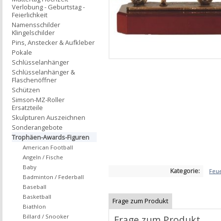
Verlobung - Geburtstag -
Feierlichkeit
Namensschilder
Klingelschilder
Pins, Anstecker & Aufkleber
Pokale
Schlüsselanhänger
Schlüsselanhänger &
Flaschenöffner
Schützen
Simson-MZ-Roller
Ersatzteile
Skulpturen Auszeichnen
Sonderangebote
Trophäen-Awards-Figuren
American Football
Angeln / Fische
Baby
Kategorie:
Feu
Badminton / Federball
Baseball
Basketball
Frage zum Produkt
Biathlon
Billard / Snooker
Frage zum Produkt