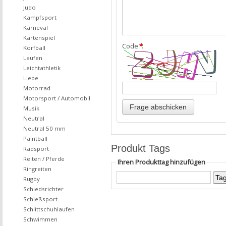
Judo
Kampfsport
Karneval
Kartenspiel
Code
*
:
Korfball
Laufen
Leichtathletik
Liebe
Motorrad
Motorsport / Automobil
Musik
Neutral
Neutral 50 mm
Paintball
Produkt Tags
Radsport
Reiten / Pferde
Ihren Produkttag hinzufügen
Ringreiten
Rugby
Schiedsrichter
Schießsport
Schlittschuhlaufen
Schwimmen