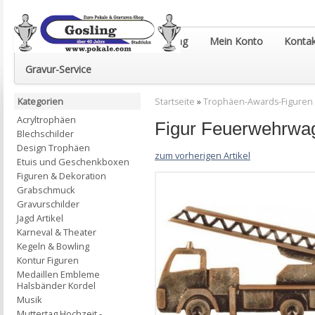
Euro-Pokale & Gravur-Shop Gosling
Mein Konto
Kontak
Gravur-Service
Kategorien
Startseite
»
Trophäen-Awards-Figuren
Acryltrophäen
Figur Feuerwehrwa
Blechschilder
Design Trophäen
zum vorherigen Artikel
Etuis und Geschenkboxen
Figuren & Dekoration
Grabschmuck
Gravurschilder
Jagd Artikel
Karneval & Theater
Kegeln & Bowling
Kontur Figuren
Medaillen Embleme
Halsbänder Kordel
Musik
Muttertag Hochzeit -