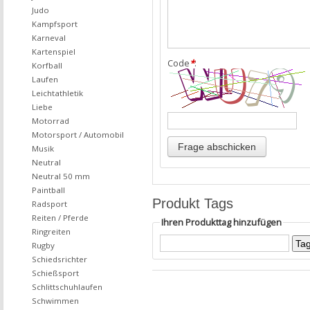
Judo
Kampfsport
Karneval
Kartenspiel
Code
*
:
Korfball
Laufen
Leichtathletik
Liebe
Motorrad
Motorsport / Automobil
Musik
Neutral
Neutral 50 mm
Paintball
Produkt Tags
Radsport
Reiten / Pferde
Ihren Produkttag hinzufügen
Ringreiten
Rugby
Schiedsrichter
Schießsport
Schlittschuhlaufen
Schwimmen