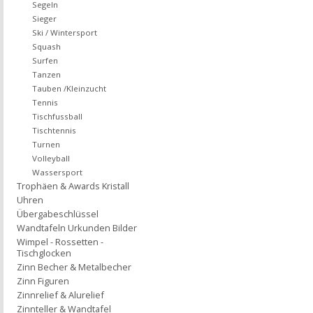
Segeln
Sieger
Ski / Wintersport
Squash
Surfen
Tanzen
Tauben /Kleinzucht
Tennis
Tischfussball
Tischtennis
Turnen
Volleyball
Wassersport
Trophäen & Awards Kristall
Uhren
Übergabeschlüssel
Wandtafeln Urkunden Bilder
Wimpel - Rossetten -
Tischglocken
Zinn Becher & Metalbecher
Zinn Figuren
Zinnrelief & Alurelief
Zinnteller & Wandtafel