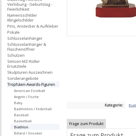
Verlobung - Geburtstag -
Feierlichkeit
Namensschilder
Klingelschilder
Pins, Anstecker & Aufkleber
Pokale
Schlüsselanhänger
Schlüsselanhänger &
Flaschenöffner
Schützen
Simson-MZ-Roller
Ersatzteile
Skulpturen Auszeichnen
Sonderangebote
Trophäen-Awards-Figuren
American Football
Angeln / Fische
Baby
Kategorie:
Biat
Badminton / Federball
Baseball
Basketball
Frage zum Produkt
Biathlon
Billard / Snooker
Frage zum Produkt