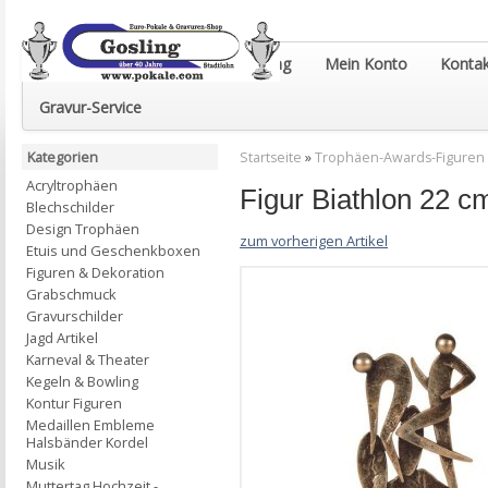
Euro-Pokale & Gravur-Shop Gosling
Mein Konto
Kontak
Gravur-Service
Kategorien
Startseite
»
Trophäen-Awards-Figuren
Acryltrophäen
Figur Biathlon 22 c
Blechschilder
Design Trophäen
zum vorherigen Artikel
Etuis und Geschenkboxen
Figuren & Dekoration
Grabschmuck
Gravurschilder
Jagd Artikel
Karneval & Theater
Kegeln & Bowling
Kontur Figuren
Medaillen Embleme
Halsbänder Kordel
Musik
Muttertag Hochzeit -