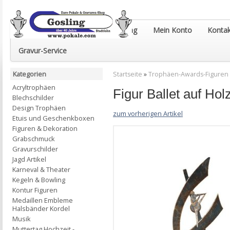
Euro-Pokale & Gravur-Shop Gosling
Mein Konto
Kontak
Gravur-Service
Kategorien
Startseite
»
Trophäen-Awards-Figuren
Acryltrophäen
Figur Ballet auf H
Blechschilder
Design Trophäen
zum vorherigen Artikel
Etuis und Geschenkboxen
Figuren & Dekoration
Grabschmuck
Gravurschilder
Jagd Artikel
Karneval & Theater
Kegeln & Bowling
Kontur Figuren
Medaillen Embleme
Halsbänder Kordel
Musik
Muttertag Hochzeit -