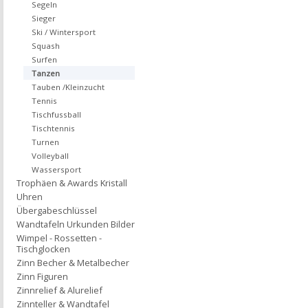
Segeln
Sieger
Ski / Wintersport
Squash
Surfen
Tanzen
Tauben /Kleinzucht
Tennis
Tischfussball
Tischtennis
Turnen
Volleyball
Wassersport
Trophäen & Awards Kristall
Uhren
Übergabeschlüssel
Wandtafeln Urkunden Bilder
Wimpel - Rossetten -
Tischglocken
Zinn Becher & Metalbecher
Zinn Figuren
Zinnrelief & Alurelief
Zinnteller & Wandtafel