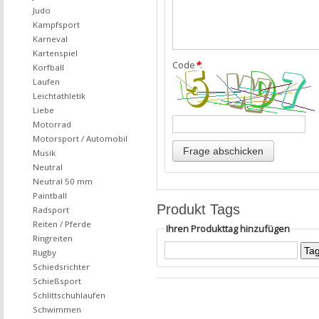
Judo
Kampfsport
Karneval
Kartenspiel
Code
*
:
Korfball
Laufen
Leichtathletik
Liebe
Motorrad
Motorsport / Automobil
Musik
Neutral
Neutral 50 mm
Paintball
Produkt Tags
Radsport
Reiten / Pferde
Ihren Produkttag hinzufügen
Ringreiten
Rugby
Schiedsrichter
Schießsport
Schlittschuhlaufen
Schwimmen