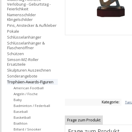
Verlobung - Geburtstag -
Feierlichkeit
Namensschilder
Klingelschilder
Pins, Anstecker & Aufkleber
Pokale
Schlüsselanhänger
Schlüsselanhänger &
Flaschenöffner
Schützen
Simson-MZ-Roller
Ersatzteile
Skulpturen Auszeichnen
Sonderangebote
Trophäen-Awards-Figuren
American Football
Angeln / Fische
Baby
Kategorie:
Tan
Badminton / Federball
Baseball
Basketball
Frage zum Produkt
Biathlon
Billard / Snooker
Frage zum Produkt