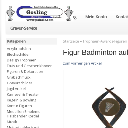
Euro-Pokale & Gravur-Shop Gosling
Mein Konto
Kontak
Gravur-Service
Kategorien
Startseite
»
Trophäen-Awards-Figuren
Acryltrophäen
Figur Badminton a
Blechschilder
Design Trophäen
zum vorherigen Artikel
Etuis und Geschenkboxen
Figuren & Dekoration
Grabschmuck
Gravurschilder
Jagd Artikel
Karneval & Theater
Kegeln & Bowling
Kontur Figuren
Medaillen Embleme
Halsbänder Kordel
Musik
Muttertag Hochzeit -