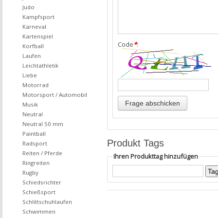
Judo
Kampfsport
Karneval
Kartenspiel
Code
*
:
Korfball
Laufen
Leichtathletik
Liebe
Motorrad
Motorsport / Automobil
Musik
Neutral
Neutral 50 mm
Paintball
Produkt Tags
Radsport
Reiten / Pferde
Ihren Produkttag hinzufügen
Ringreiten
Rugby
Schiedsrichter
Schießsport
Schlittschuhlaufen
Schwimmen