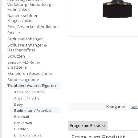
Verlobung - Geburtstag -
Feierlichkeit
Namensschilder
Klingelschilder
Pins, Anstecker & Aufkleber
Pokale
Schlüsselanhänger
Schlüsselanhänger &
Flaschenöffner
Schützen
Simson-MZ-Roller
Ersatzteile
Skulpturen Auszeichnen
Sonderangebote
Trophäen-Awards-Figuren
American Football
Angeln / Fische
Baby
Kategorie:
Badm
Badminton / Federball
Baseball
Basketball
Frage zum Produkt
Biathlon
Billard / Snooker
Frage zum Produkt