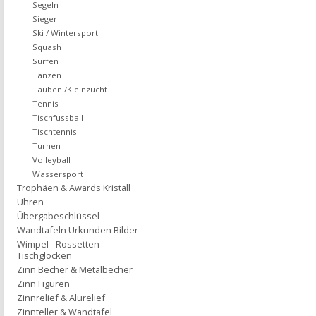
Segeln
Sieger
Ski / Wintersport
Squash
Surfen
Tanzen
Tauben /Kleinzucht
Tennis
Tischfussball
Tischtennis
Turnen
Volleyball
Wassersport
Trophäen & Awards Kristall
Uhren
Übergabeschlüssel
Wandtafeln Urkunden Bilder
Wimpel - Rossetten -
Tischglocken
Zinn Becher & Metalbecher
Zinn Figuren
Zinnrelief & Alurelief
Zinnteller & Wandtafel