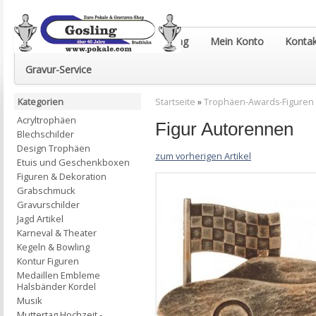
Euro-Pokale & Gravur-Shop Gosling
Mein Konto
Kontak
Gravur-Service
Kategorien
Startseite
»
Trophäen-Awards-Figuren
Acryltrophäen
Figur Autorennen
Blechschilder
Design Trophäen
zum vorherigen Artikel
Etuis und Geschenkboxen
Figuren & Dekoration
Grabschmuck
Gravurschilder
Jagd Artikel
Karneval & Theater
Kegeln & Bowling
Kontur Figuren
Medaillen Embleme
Halsbänder Kordel
Musik
Muttertag Hochzeit -