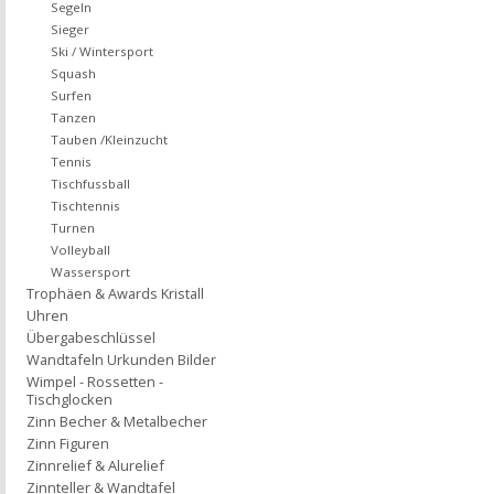
Segeln
Sieger
Ski / Wintersport
Squash
Surfen
Tanzen
Tauben /Kleinzucht
Tennis
Tischfussball
Tischtennis
Turnen
Volleyball
Wassersport
Trophäen & Awards Kristall
Uhren
Übergabeschlüssel
Wandtafeln Urkunden Bilder
Wimpel - Rossetten -
Tischglocken
Zinn Becher & Metalbecher
Zinn Figuren
Zinnrelief & Alurelief
Zinnteller & Wandtafel