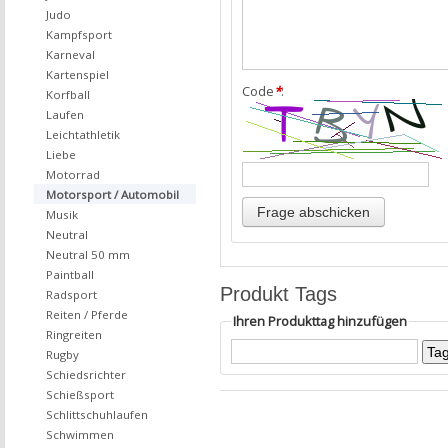
Judo
Kampfsport
Karneval
Kartenspiel
Code
*
:
Korfball
Laufen
Leichtathletik
Liebe
Motorrad
Motorsport / Automobil
Musik
Neutral
Neutral 50 mm
Paintball
Produkt Tags
Radsport
Reiten / Pferde
Ihren Produkttag hinzufügen
Ringreiten
Rugby
Schiedsrichter
Schießsport
Schlittschuhlaufen
Schwimmen