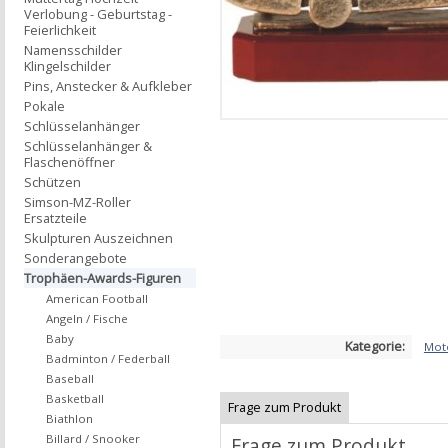
Verlobung - Geburtstag -
Feierlichkeit
Namensschilder
Klingelschilder
Pins, Anstecker & Aufkleber
Pokale
Schlüsselanhänger
Schlüsselanhänger &
Flaschenöffner
Schützen
Simson-MZ-Roller
Ersatzteile
Skulpturen Auszeichnen
Sonderangebote
Trophäen-Awards-Figuren
American Football
Angeln / Fische
Baby
Kategorie:
Mot
Badminton / Federball
Baseball
Basketball
Frage zum Produkt
Biathlon
Billard / Snooker
Frage zum Produkt