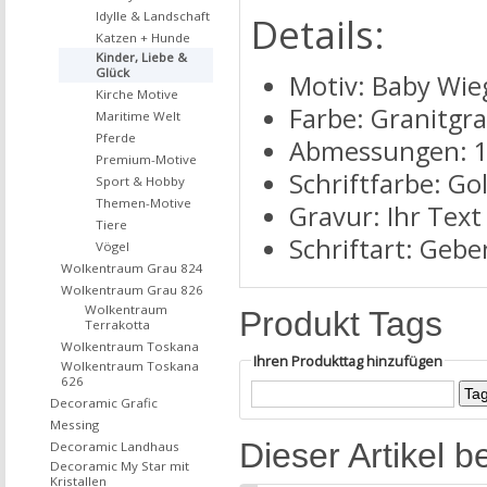
Idylle & Landschaft
Details:
Katzen + Hunde
Kinder, Liebe &
Glück
Motiv: Baby Wie
Kirche Motive
Farbe: Granitgr
Maritime Welt
Pferde
Abmessungen: 
Premium-Motive
Schriftfarbe: Go
Sport & Hobby
Themen-Motive
Gravur: Ihr Text
Tiere
Schriftart: Geben
Vögel
Wolkentraum Grau 824
Wolkentraum Grau 826
Wolkentraum
Produkt Tags
Terrakotta
Wolkentraum Toskana
Ihren Produkttag hinzufügen
Wolkentraum Toskana
626
Decoramic Grafic
Messing
Dieser Artikel b
Decoramic Landhaus
Decoramic My Star mit
Kristallen