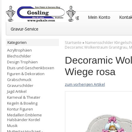
Euro-Pokale & Gravur-Shop Gosling
Mein Konto
Kontak
Gravur-Service
Kategorien
Startseite
»
Namensschilder Klingelsch
Decoramic Wolkentraum Granitgrau, M
Acryltrophäen
Blechschilder
Decoramic Wol
Design Trophäen
Etuis und Geschenkboxen
Wiege rosa
Figuren & Dekoration
Grabschmuck
zum vorherigen Artikel
Gravurschilder
Jagd Artikel
Karneval & Theater
Kegeln & Bowling
Kontur Figuren
Medaillen Embleme
Halsbänder Kordel
Musik
Muttertag Hochzeit -