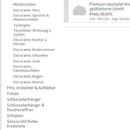
Premium Haustafel Wol
Metallschilder
goldfarbene Schrift
Decoramic Herz
Preis:
89,90 €
Decoramic Sprüche &
inkl. 19% USt., zzgl. Versa
Hinweisschilder
Türklopfer
Türschilder Wohnung u.
Garten
Decoramic Bücher u.
Herzen
Decoramic Kinderzimmer
Decoramic Urkunden
Decoramic Oval
Decoramic
Familienschilder
Decoramic Bogen
Decoramic Motive
Pins, Anstecker & Aufkleber
Pokale
Schlüsselanhänger
Schlüsselanhänger &
Flaschenöffner
Schützen
Simson-MZ-Roller
Ersatzteile