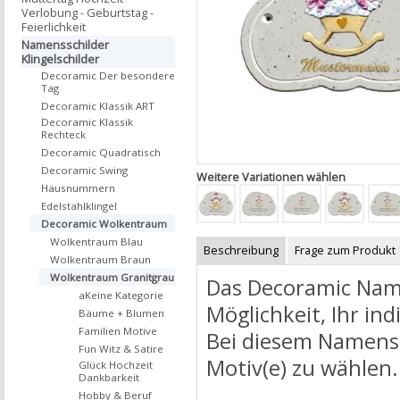
Verlobung - Geburtstag -
Feierlichkeit
Namensschilder
Klingelschilder
Decoramic Der besondere
Tag
Decoramic Klassik ART
Decoramic Klassik
Rechteck
Decoramic Quadratisch
Decoramic Swing
Weitere Variationen wählen
Hausnummern
Edelstahlklingel
Decoramic Wolkentraum
Wolkentraum Blau
Beschreibung
Frage zum Produkt
Wolkentraum Braun
Wolkentraum Granitgrau
Das Decoramic Name
aKeine Kategorie
Möglichkeit, Ihr ind
Bäume + Blumen
Familien Motive
Bei diesem Namenss
Fun Witz & Satire
Motiv(e) zu wählen.
Glück Hochzeit
Dankbarkeit
Hobby & Beruf