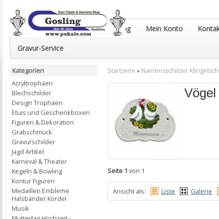
Euro-Pokale & Gravur-Shop Gosling
Mein Konto
Kontak
Gravur-Service
Kategorien
Startseite
»
Namensschilder Klingelsch
Acryltrophäen
Vögel
Blechschilder
Design Trophäen
Etuis und Geschenkboxen
Figuren & Dekoration
Grabschmuck
Gravurschilder
Jagd Artikel
Karneval & Theater
Seite 1
von 1
Kegeln & Bowling
Kontur Figuren
Medaillen Embleme
Ansicht als:
Liste
Galerie
Halsbänder Kordel
Musik
Muttertag Hochzeit -