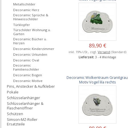
Metallschilder
Decoramic Herz
Decoramic Sprüche &
Hinweisschilder
Türklopfer
Türschilder Wohnung u.
Garten
Decoramic Bücher u.
Herzen
89,90 €
Decoramic Kinderzimmer
inkl. 19% USt., zzgl.
Versand
(Standard)
Decoramic Urkunden
Lieferzeit
: 3 - 4 Werktage
Decoramic Oval
Decoramic
Familienschilder
Decoramic Bogen
Decoramic Wolkentraum Granitgrau
Decoramic Motive
Motiv Vogel lila rechts
Pins, Anstecker & Aufkleber
Pokale
Schlüsselanhänger
Schlüsselanhänger &
Flaschenöffner
Schützen
Simson-MZ-Roller
Ersatzteile