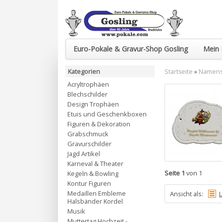
Euro-Pokale & Gravur-Shop Gosling
Mein 
Kategorien
Startseite
»
Namenss
Acryltrophäen
Blechschilder
Design Trophäen
Etuis und Geschenkboxen
Figuren & Dekoration
Grabschmuck
Gravurschilder
Jagd Artikel
Karneval & Theater
Seite 1
von 1
Kegeln & Bowling
Kontur Figuren
Medaillen Embleme
Ansicht als:
L
Halsbänder Kordel
Musik
Muttertag Hochzeit -