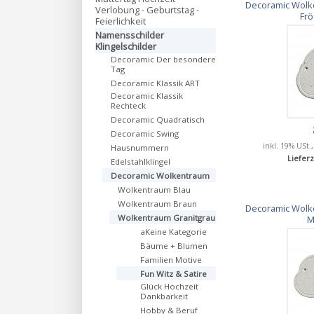
Decoramic Wolke
Verlobung - Geburtstag -
Frö
Feierlichkeit
Namensschilder
Klingelschilder
Decoramic Der besondere
Tag
Decoramic Klassik ART
Decoramic Klassik
Rechteck
Decoramic Quadratisch
Decoramic Swing
inkl. 19% USt.
Hausnummern
Lieferz
Edelstahlklingel
Decoramic Wolkentraum
Wolkentraum Blau
Wolkentraum Braun
Decoramic Wolke
Wolkentraum Granitgrau
M
aKeine Kategorie
Bäume + Blumen
Familien Motive
Fun Witz & Satire
Glück Hochzeit
Dankbarkeit
Hobby & Beruf