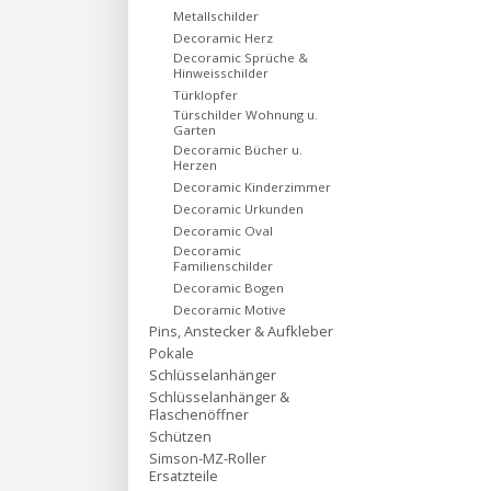
Metallschilder
Decoramic Herz
Decoramic Sprüche &
Hinweisschilder
Türklopfer
Türschilder Wohnung u.
Garten
Decoramic Bücher u.
Herzen
Decoramic Kinderzimmer
Decoramic Urkunden
Decoramic Oval
Decoramic
Familienschilder
Decoramic Bogen
Decoramic Motive
Pins, Anstecker & Aufkleber
Pokale
Schlüsselanhänger
Schlüsselanhänger &
Flaschenöffner
Schützen
Simson-MZ-Roller
Ersatzteile