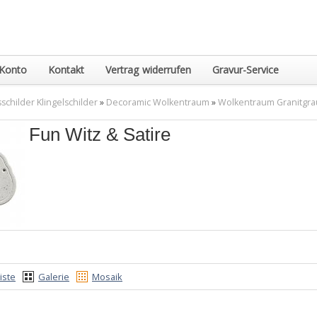
Konto
Kontakt
Vertrag widerrufen
Gravur-Service
childer Klingelschilder
»
Decoramic Wolkentraum
»
Wolkentraum Granitgra
Fun Witz & Satire
iste
Galerie
Mosaik