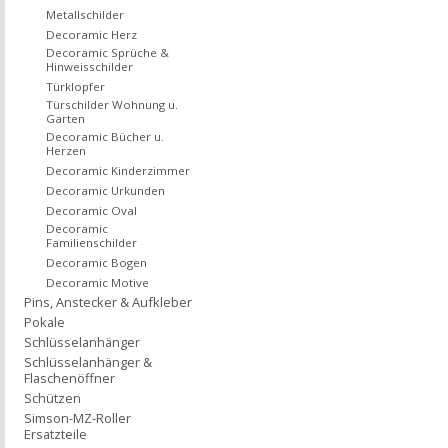
Metallschilder
Decoramic Herz
Decoramic Sprüche &
Hinweisschilder
Türklopfer
Türschilder Wohnung u.
Garten
Decoramic Bücher u.
Herzen
Decoramic Kinderzimmer
Decoramic Urkunden
Decoramic Oval
Decoramic
Familienschilder
Decoramic Bogen
Decoramic Motive
Pins, Anstecker & Aufkleber
Pokale
Schlüsselanhänger
Schlüsselanhänger &
Flaschenöffner
Schützen
Simson-MZ-Roller
Ersatzteile