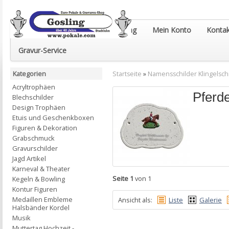
Euro-Pokale & Gravur-Shop Gosling
Mein Konto
Kontak
Gravur-Service
Kategorien
Startseite
»
Namensschilder Klingelsch
Acryltrophäen
Pferd
Blechschilder
Design Trophäen
Etuis und Geschenkboxen
Figuren & Dekoration
Grabschmuck
Gravurschilder
Jagd Artikel
Karneval & Theater
Seite 1
von 1
Kegeln & Bowling
Kontur Figuren
Medaillen Embleme
Ansicht als:
Liste
Galerie
Halsbänder Kordel
Musik
Muttertag Hochzeit -