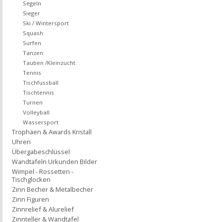
Segeln
Sieger
Ski / Wintersport
Squash
Surfen
Tanzen
Tauben /Kleinzucht
Tennis
Tischfussball
Tischtennis
Turnen
Volleyball
Wassersport
Trophäen & Awards Kristall
Uhren
Übergabeschlüssel
Wandtafeln Urkunden Bilder
Wimpel - Rossetten -
Tischglocken
Zinn Becher & Metalbecher
Zinn Figuren
Zinnrelief & Alurelief
Zinnteller & Wandtafel