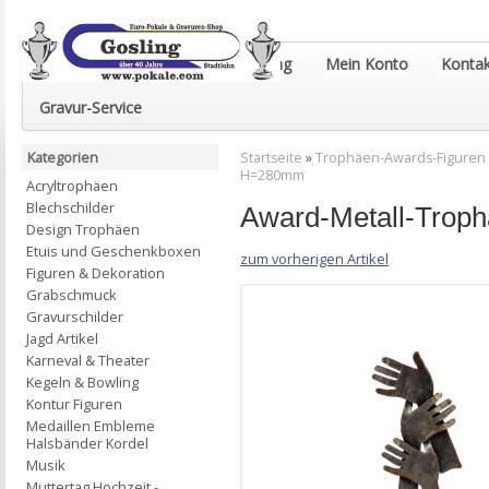
Euro-Pokale & Gravur-Shop Gosling
Mein Konto
Kontak
Gravur-Service
Kategorien
Startseite
»
Trophäen-Awards-Figuren
H=280mm
Acryltrophäen
Blechschilder
Award-Metall-Trop
Design Trophäen
Etuis und Geschenkboxen
zum vorherigen Artikel
Figuren & Dekoration
Grabschmuck
Gravurschilder
Jagd Artikel
Karneval & Theater
Kegeln & Bowling
Kontur Figuren
Medaillen Embleme
Halsbänder Kordel
Musik
Muttertag Hochzeit -