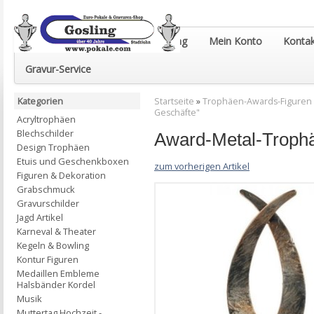
Euro-Pokale & Gravur-Shop Gosling
Mein Konto
Kontak
Gravur-Service
Kategorien
Startseite
»
Trophäen-Awards-Figuren
Geschäfte"
Acryltrophäen
Blechschilder
Award-Metal-Troph
Design Trophäen
Etuis und Geschenkboxen
zum vorherigen Artikel
Figuren & Dekoration
Grabschmuck
Gravurschilder
Jagd Artikel
Karneval & Theater
Kegeln & Bowling
Kontur Figuren
Medaillen Embleme
Halsbänder Kordel
Musik
Muttertag Hochzeit -