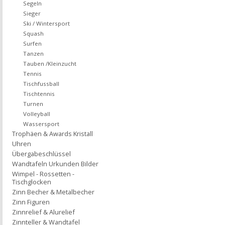
Segeln
Sieger
Ski / Wintersport
Squash
Surfen
Tanzen
Tauben /Kleinzucht
Tennis
Tischfussball
Tischtennis
Turnen
Volleyball
Wassersport
Trophäen & Awards Kristall
Uhren
Übergabeschlüssel
Wandtafeln Urkunden Bilder
Wimpel - Rossetten -
Tischglocken
Zinn Becher & Metalbecher
Zinn Figuren
Zinnrelief & Alurelief
Zinnteller & Wandtafel