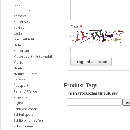
Judo
Kampfsport
Karneval
Kartenspiel
Code
*
:
Korfball
Laufen
Leichtathletik
Liebe
Motorrad
Motorsport / Automobil
Musik
Neutral
Neutral 50 mm
Paintball
Produkt Tags
Radsport
Reiten / Pferde
Ihren Produkttag hinzufügen
Ringreiten
Rugby
Schiedsrichter
Schießsport
Schlittschuhlaufen
Schwimmen