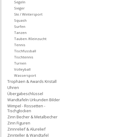
Segeln
Sieger
Ski / Wintersport
Squash
Surfen
Tanzen
Tauben /Kleinzucht
Tennis
Tischfussball
Tischtennis
Turnen
Volleyball
Wassersport
Trophäen & Awards Kristall
Uhren
Übergabeschlüssel
Wandtafeln Urkunden Bilder
Wimpel - Rossetten -
Tischglocken
Zinn Becher & Metalbecher
Zinn Figuren
Zinnrelief & Alurelief
Zinnteller & Wandtafel