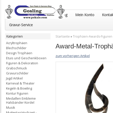
Euro-Pokale & Gravur-Shop Gosling
Mein Konto
Kontak
Gravur-Service
Kategorien
Startseite
»
Trophäen-Awards-Figuren
Acryltrophäen
Award-Metal-Troph
Blechschilder
Design Trophäen
zum vorherigen Artikel
Etuis und Geschenkboxen
Figuren & Dekoration
Grabschmuck
Gravurschilder
Jagd Artikel
Karneval & Theater
Kegeln & Bowling
Kontur Figuren
Medaillen Embleme
Halsbänder Kordel
Musik
Muttertag Hochzeit -