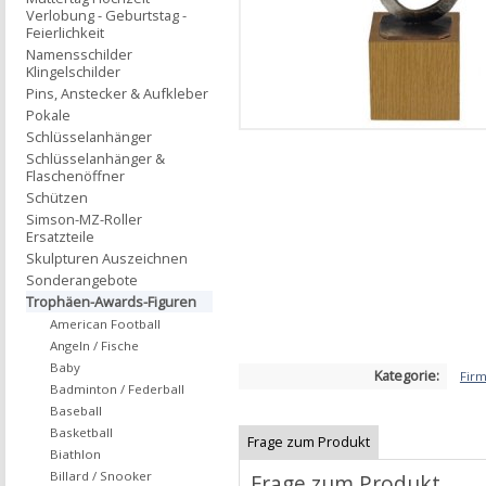
Verlobung - Geburtstag -
Feierlichkeit
Namensschilder
Klingelschilder
Pins, Anstecker & Aufkleber
Pokale
Schlüsselanhänger
Schlüsselanhänger &
Flaschenöffner
Schützen
Simson-MZ-Roller
Ersatzteile
Skulpturen Auszeichnen
Sonderangebote
Trophäen-Awards-Figuren
American Football
Angeln / Fische
Baby
Kategorie:
Fir
Badminton / Federball
Baseball
Basketball
Frage zum Produkt
Biathlon
Billard / Snooker
Frage zum Produkt