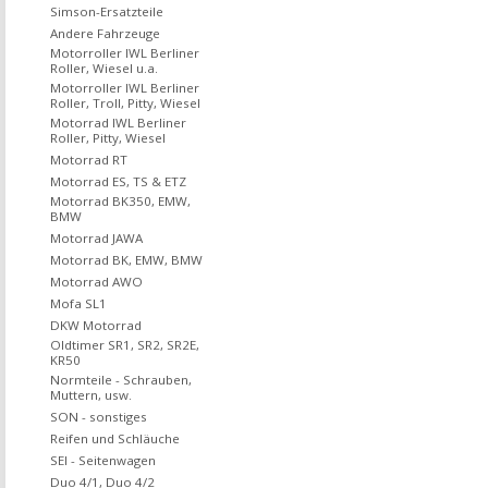
Simson-Ersatzteile
Andere Fahrzeuge
Motorroller IWL Berliner
Roller, Wiesel u.a.
Motorroller IWL Berliner
Roller, Troll, Pitty, Wiesel
Motorrad IWL Berliner
Roller, Pitty, Wiesel
Motorrad RT
Motorrad ES, TS & ETZ
Motorrad BK350, EMW,
BMW
Motorrad JAWA
Motorrad BK, EMW, BMW
Motorrad AWO
Mofa SL1
DKW Motorrad
Oldtimer SR1, SR2, SR2E,
KR50
Normteile - Schrauben,
Muttern, usw.
SON - sonstiges
Reifen und Schläuche
SEI - Seitenwagen
Duo 4/1, Duo 4/2