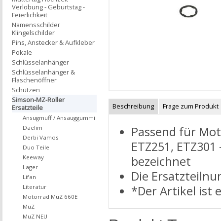
Verlobung - Geburtstag -
Feierlichkeit
Namensschilder
Klingelschilder
Pins, Anstecker & Aufkleber
Pokale
Schlüsselanhänger
Schlüsselanhänger &
Flaschenöffner
Schützen
Simson-MZ-Roller
Beschreibung
Frage zum Produkt
Ersatzteile
Ansugmuff / Ansauggummi
Passend für Mot
Daelim
Derbi Vamos
ETZ251, ETZ301 -
Duo Teile
bezeichnet
Keeway
Lager
Die Ersatzteilnu
Lifan
*Der Artikel ist 
Literatur
Motorrad MuZ 660E
MuZ
MuZ NEU