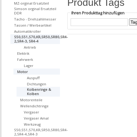
Produkt Tags
MZ-orginal Ersatzteil
Simson orginal Ersatzteil
Ihren Produkttag hinzufügen
DDR
Tacho - Drehzahlmesser
Tassen / Werbeartikel
Automatikroller
S50,S51,S70,KR,SR50,SR80,SR4-
2,SR4-3, SR4-4
Antrieb
Elektrik
Fahrwerk
Lager
Motor
Auspuff
Dichtungen
Kolbenringe &
Kolben
Motorenteile
Wellendichtringe
Vergaser
Vergaser Amal
Werkzeug
S50,S51,S70,KR,SR50,SR80,SR4-
2,SR4-4,SR4-3