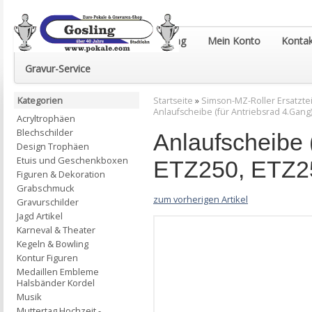
Euro-Pokale & Gravur-Shop Gosling
Mein Konto
Kontak
Gravur-Service
Kategorien
Startseite
»
Simson-MZ-Roller Ersatztei
Anlaufscheibe (für Antriebsrad 4.Gang
Acryltrophäen
Blechschilder
Anlaufscheibe 
Design Trophäen
Etuis und Geschenkboxen
ETZ250, ETZ2
Figuren & Dekoration
Grabschmuck
zum vorherigen Artikel
Gravurschilder
Jagd Artikel
Karneval & Theater
Kegeln & Bowling
Kontur Figuren
Medaillen Embleme
Halsbänder Kordel
Musik
Muttertag Hochzeit -