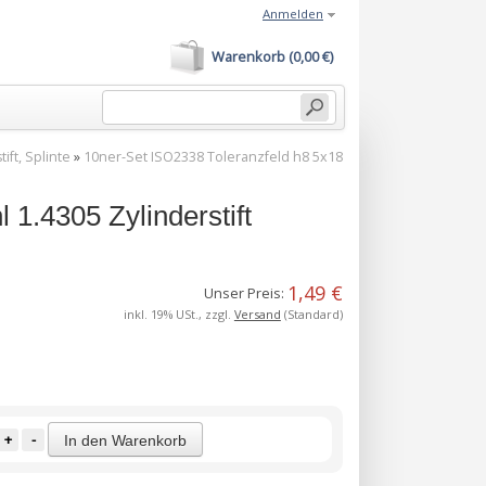
Anmelden
Warenkorb (0,00 €)
ift, Splinte
»
10ner-Set ISO2338 Toleranzfeld h8 5x18
 1.4305 Zylinderstift
1,49 €
Unser Preis:
inkl. 19% USt., zzgl.
Versand
(Standard)
+
-
In den Warenkorb