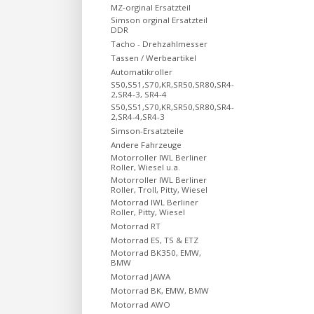
MZ-orginal Ersatzteil
Simson orginal Ersatzteil
DDR
Tacho - Drehzahlmesser
Tassen / Werbeartikel
Automatikroller
S50,S51,S70,KR,SR50,SR80,SR4-
2,SR4-3, SR4-4
S50,S51,S70,KR,SR50,SR80,SR4-
2,SR4-4,SR4-3
Simson-Ersatzteile
Andere Fahrzeuge
Motorroller IWL Berliner
Roller, Wiesel u.a.
Motorroller IWL Berliner
Roller, Troll, Pitty, Wiesel
Motorrad IWL Berliner
Roller, Pitty, Wiesel
Motorrad RT
Motorrad ES, TS & ETZ
Motorrad BK350, EMW,
BMW
Motorrad JAWA
Motorrad BK, EMW, BMW
Motorrad AWO