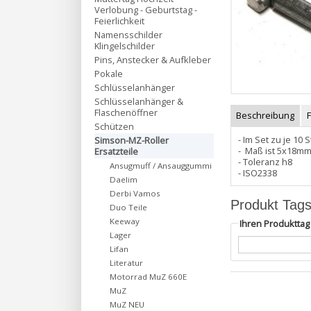
Verlobung - Geburtstag -
Feierlichkeit
Namensschilder
Klingelschilder
Pins, Anstecker & Aufkleber
Pokale
Schlüsselanhänger
Schlüsselanhänger &
Flaschenöffner
Beschreibung
Schützen
- Im Set zu je 10 
Simson-MZ-Roller
- Maß ist 5x18m
Ersatzteile
- Toleranz h8
Ansugmuff / Ansauggummi
- ISO2338
Daelim
Derbi Vamos
Produkt Tag
Duo Teile
Keeway
Ihren Produktta
Lager
Lifan
Literatur
Motorrad MuZ 660E
MuZ
MuZ NEU