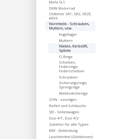
Mofa SL1
DKW Motorrad
Oldtimer SR1, SR2, SR2E,
KR50
Normteile - Schrauben,
Muttern, usw.
Kugellager
Muttern
Nieten, Kerbstift,
Splinte
O-Ringe
Scheiben,
Federringe,
Federscheiben
Schrauben
Sicherungsringe,
Sprengringe
Wellendichtringe
SON - sonstiges
Reifen und Schläuche
SEI - Seitenwagen
Duo 4/1, Duo 4/2
Zubehör für alle Typen
BEK - Bekleidung
Leuchtmittel (Glühbirnen)