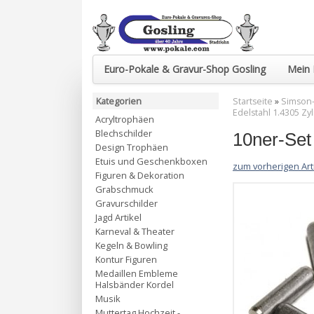
Euro-Pokale & Gravur-Shop Gosling
Mein 
Kategorien
Startseite
»
Simson-
Edelstahl 1.4305 Zyl
Acryltrophäen
Blechschilder
10ner-Set 
Design Trophäen
Etuis und Geschenkboxen
zum vorherigen Art
Figuren & Dekoration
Grabschmuck
Gravurschilder
Jagd Artikel
Karneval & Theater
Kegeln & Bowling
Kontur Figuren
Medaillen Embleme
Halsbänder Kordel
Musik
Muttertag Hochzeit -