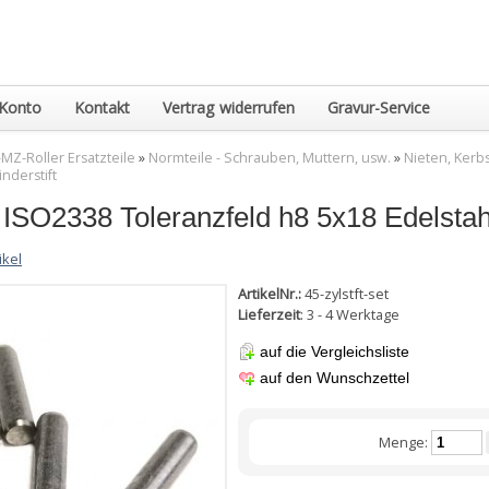
Konto
Kontakt
Vertrag widerrufen
Gravur-Service
MZ-Roller Ersatzteile
»
Normteile - Schrauben, Muttern, usw.
»
Nieten, Kerbst
inderstift
ISO2338 Toleranzfeld h8 5x18 Edelstahl
ikel
ArtikelNr.:
45-zylstft-set
Lieferzeit
: 3 - 4 Werktage
auf die Vergleichsliste
auf den Wunschzettel
Menge: