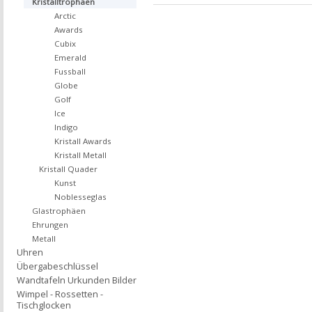
Kristalltrophäen
Arctic
Awards
Cubix
Emerald
Fussball
Globe
Golf
Ice
Indigo
Kristall Awards
Kristall Metall
Kristall Quader
Kunst
Noblesseglas
Glastrophäen
Ehrungen
Metall
Uhren
Übergabeschlüssel
Wandtafeln Urkunden Bilder
Wimpel - Rossetten -
Tischglocken