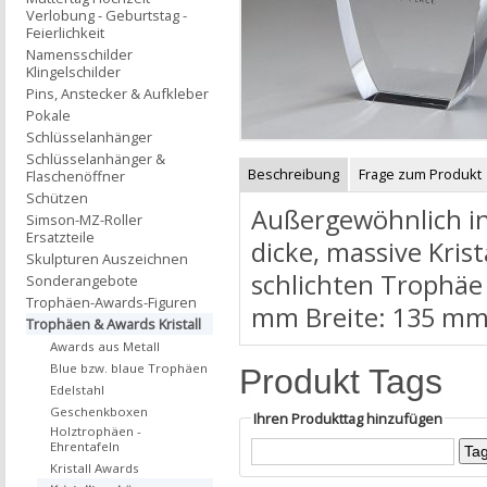
Verlobung - Geburtstag -
Feierlichkeit
Namensschilder
Klingelschilder
Pins, Anstecker & Aufkleber
Pokale
Schlüsselanhänger
Schlüsselanhänger &
Beschreibung
Frage zum Produkt
Flaschenöffner
Schützen
Außergewöhnlich in
Simson-MZ-Roller
Ersatzteile
dicke, massive Kris
Skulpturen Auszeichnen
schlichten Trophäe 
Sonderangebote
Trophäen-Awards-Figuren
mm Breite: 135 mm
Trophäen & Awards Kristall
Awards aus Metall
Blue bzw. blaue Trophäen
Produkt Tags
Edelstahl
Geschenkboxen
Ihren Produkttag hinzufügen
Holztrophäen -
Ehrentafeln
Kristall Awards