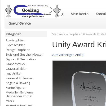
Euro-Pokale & Gravur-Shop Gosling
Mein Konto
Kontak
Gravur-Service
Kategorien
Startseite
»
Trophäen & Awards Kristall
Acryltrophäen
Unity Award Kr
Blechschilder
Design Trophäen
Etuis und Geschenkboxen
zum vorherigen Artikel
Figuren & Dekoration
Grabschmuck
Gravurschilder
Jagd Artikel
Karneval & Theater
Kegeln & Bowling
Kontur Figuren
Medaillen Embleme
Halsbänder Kordel
Musik
Muttertag Hochzeit -