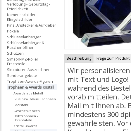
Verlobung - Geburtstag -
Feierlichkeit
Namensschilder
Klingelschilder
Pins, Anstecker & Aufkleber
Pokale
Schlüsselanhänger
Schlüsselanhänger &
Flaschenöffner
Schützen
Beschreibung
Frage zum Produkt
Simson-MZ-Roller
Ersatzteile
Wir personalisieren
Skulpturen Auszeichnen
Sonderangebote
mit Text und Logo!
Trophäen-Awards-Figuren
während des Bestel
Trophäen & Awards Kristall
Awards aus Metall
vorab mitteilen. De
Blue bzw. blaue Trophäen
Mail mit Ihnen ab. 
Edelstahl
Geschenkboxen
mindestens 300 dpi,
Holztrophäen -
Ehrentafeln
gewährleisten. Vor 
Kristall Awards