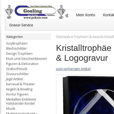
Euro-Pokale & Gravur-Shop Gosling
Mein Konto
Kontak
Gravur-Service
Kategorien
Startseite
»
Trophäen & Awards Kristall
Acryltrophäen
Kristalltrophä
Blechschilder
Design Trophäen
& Logogravur
Etuis und Geschenkboxen
Figuren & Dekoration
zum vorherigen Artikel
Grabschmuck
Gravurschilder
Jagd Artikel
Karneval & Theater
Kegeln & Bowling
Kontur Figuren
Medaillen Embleme
Halsbänder Kordel
Musik
Muttertag Hochzeit -