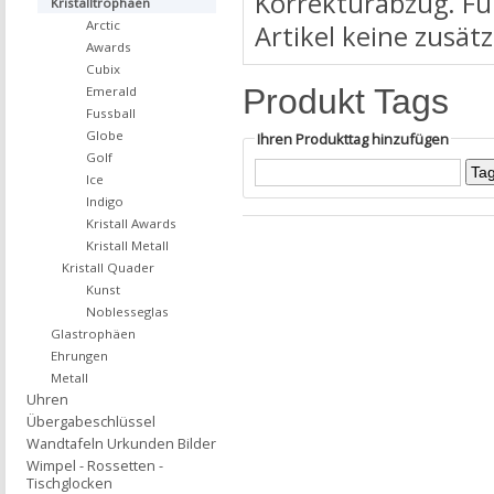
Korrekturabzug. Für
Kristalltrophäen
Arctic
Artikel keine zusät
Awards
Cubix
Produkt Tags
Emerald
Fussball
Globe
Ihren Produkttag hinzufügen
Golf
Ice
Indigo
Kristall Awards
Kristall Metall
Kristall Quader
Kunst
Noblesseglas
Glastrophäen
Ehrungen
Metall
Uhren
Übergabeschlüssel
Wandtafeln Urkunden Bilder
Wimpel - Rossetten -
Tischglocken