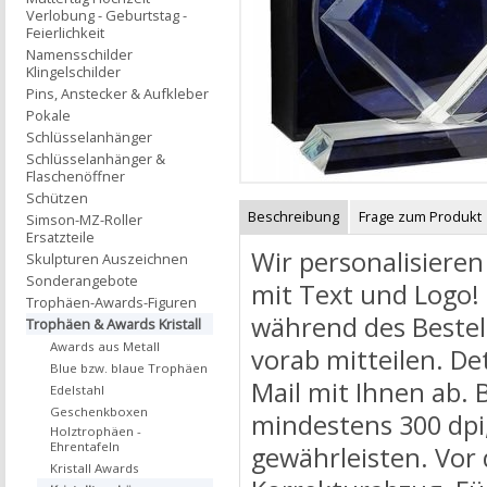
Verlobung - Geburtstag -
Feierlichkeit
Namensschilder
Klingelschilder
Pins, Anstecker & Aufkleber
Pokale
Schlüsselanhänger
Schlüsselanhänger &
Flaschenöffner
Schützen
Beschreibung
Frage zum Produkt
Simson-MZ-Roller
Ersatzteile
Wir personalisieren
Skulpturen Auszeichnen
Sonderangebote
mit Text und Logo!
Trophäen-Awards-Figuren
während des Bestel
Trophäen & Awards Kristall
Awards aus Metall
vorab mitteilen. De
Blue bzw. blaue Trophäen
Mail mit Ihnen ab. 
Edelstahl
Geschenkboxen
mindestens 300 dpi,
Holztrophäen -
Ehrentafeln
gewährleisten. Vor 
Kristall Awards