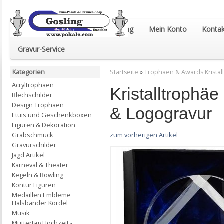
Euro-Pokale & Gravur-Shop Gosling
Mein Konto
Kontak
Gravur-Service
Kategorien
Startseite
»
Trophäen & Awards Kristall
Acryltrophäen
Kristalltrophä
Blechschilder
Design Trophäen
& Logogravur
Etuis und Geschenkboxen
Figuren & Dekoration
zum vorherigen Artikel
Grabschmuck
Gravurschilder
Jagd Artikel
Karneval & Theater
Kegeln & Bowling
Kontur Figuren
Medaillen Embleme
Halsbänder Kordel
Musik
Muttertag Hochzeit -