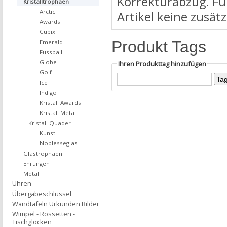
Korrekturabzug. Für
Kristalltrophäen
Arctic
Artikel keine zusät
Awards
Cubix
Produkt Tags
Emerald
Fussball
Globe
Ihren Produkttag hinzufügen
Golf
Ice
Indigo
Kristall Awards
Kristall Metall
Kristall Quader
Kunst
Noblesseglas
Glastrophäen
Ehrungen
Metall
Uhren
Übergabeschlüssel
Wandtafeln Urkunden Bilder
Wimpel - Rossetten -
Tischglocken