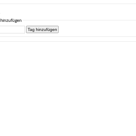
s
g hinzufügen