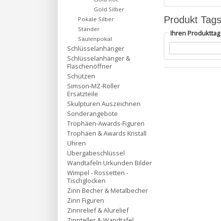
Gold Silber
Produkt Tag
Pokale Silber
Ständer
Ihren Produktta
Säulenpokal
Schlüsselanhänger
Schlüsselanhänger &
Flaschenöffner
Schützen
Simson-MZ-Roller
Ersatzteile
Skulpturen Auszeichnen
Sonderangebote
Trophäen-Awards-Figuren
Trophäen & Awards Kristall
Uhren
Übergabeschlüssel
Wandtafeln Urkunden Bilder
Wimpel - Rossetten -
Tischglocken
Zinn Becher & Metalbecher
Zinn Figuren
Zinnrelief & Alurelief
Zinnteller & Wandtafel