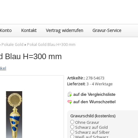
Konto
Kontakt
Vertrag widerrufen
Gravur-Service
»
Pokale Gold
»
Pokal Gold Blau H=300 mm
ld Blau H=300 mm
ikel
ArtikelNr.:
278-54673
Lieferzeit
: 3 - 4 Werktage
auf die Vergleichsliste
auf den Wunschzettel
Gravurschild (kostenlos)
Ohne Gravur
Schwarz auf Gold
Schwarz auf Silber
Weiß auf Schwarz