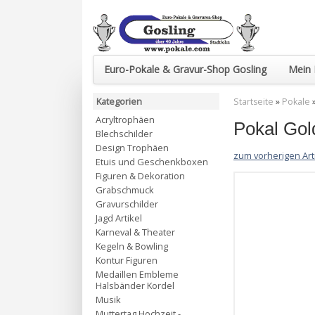
Euro-Pokale & Gravur-Shop Gosling
Mein 
Kategorien
Startseite
»
Pokale
Acryltrophäen
Pokal Go
Blechschilder
Design Trophäen
zum vorherigen Art
Etuis und Geschenkboxen
Figuren & Dekoration
Grabschmuck
Gravurschilder
Jagd Artikel
Karneval & Theater
Kegeln & Bowling
Kontur Figuren
Medaillen Embleme
Halsbänder Kordel
Musik
Muttertag Hochzeit -